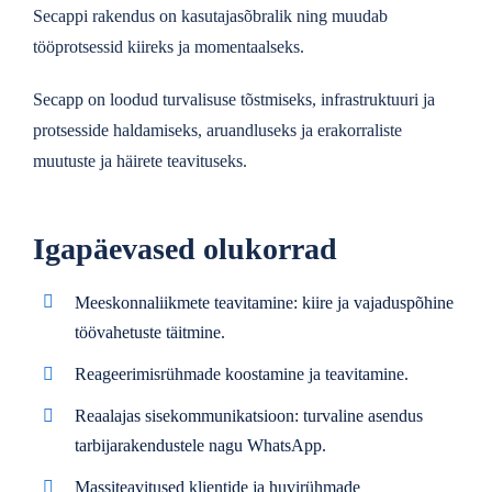
Secappi rakendus on kasutajasõbralik ning muudab
tööprotsessid kiireks ja momentaalseks.
Secapp on loodud turvalisuse tõstmiseks, infrastruktuuri ja
protsesside haldamiseks, aruandluseks ja erakorraliste
muutuste ja häirete teavituseks.
Igapäevased olukorrad
Meeskonnaliikmete teavitamine: kiire ja vajaduspõhine
töövahetuste täitmine.
Reageerimisrühmade koostamine ja teavitamine.
Reaalajas sisekommunikatsioon: turvaline asendus
tarbijarakendustele nagu WhatsApp.
Massiteavitused klientide ja huvirühmade