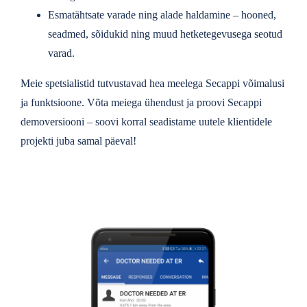
Esmatähtsate varade ning alade haldamine – hooned,
seadmed, sõidukid ning muud hetketegevusega seotud
varad.
Meie spetsialistid tutvustavad hea meelega Secappi võimalusi
ja funktsioone. Võta meiega ühendust ja proovi Secappi
demoversiooni – soovi korral seadistame uutele klientidele
projekti juba samal päeval!