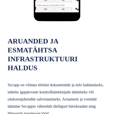
ARUANDED JA
ESMATÄHTSA
INFRASTRUKTUURI
HALDUS
Secapp on võimas tööriist dokumentide ja info haldamiseks,
näiteks igapäevaste kontrollnimekirjade täitmiseks või
olukorrajuhendite salvestamiseks. Aruannete ja vormide
täitmine Secappis vähendab üleliigset bürokraatiat ning
lihtsustab igapäevast tööd.