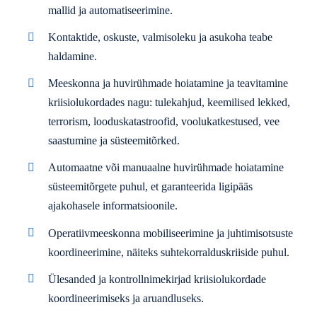
mallid ja automatiseerimine.
Kontaktide, oskuste, valmisoleku ja asukoha teabe
haldamine.
Meeskonna ja huvirühmade hoiatamine ja teavitamine
kriisiolukordades nagu: tulekahjud, keemilised lekked,
terrorism, looduskatastroofid, voolukatkestused, vee
saastumine ja süsteemitõrked.
Automaatne või manuaalne huvirühmade hoiatamine
süsteemitõrgete puhul, et garanteerida ligipääs
ajakohasele informatsioonile.
Operatiivmeeskonna mobiliseerimine ja juhtimisotsuste
koordineerimine, näiteks suhtekorralduskriiside puhul.
Ülesanded ja kontrollnimekirjad kriisiolukordade
koordineerimiseks ja aruandluseks.