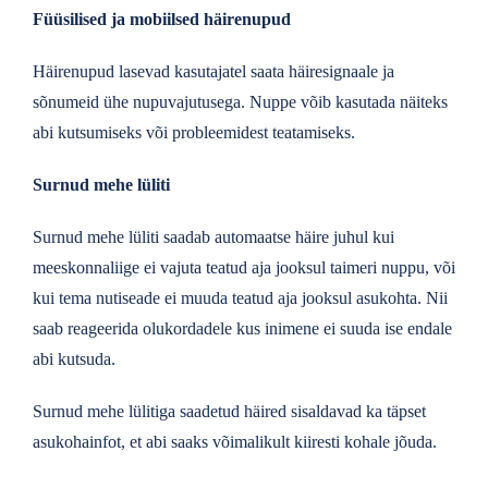
Füüsilised ja mobiilsed häirenupud
Häirenupud lasevad kasutajatel saata häiresignaale ja
sõnumeid ühe nupuvajutusega. Nuppe võib kasutada näiteks
abi kutsumiseks või probleemidest teatamiseks.
Surnud mehe lüliti
Surnud mehe lüliti saadab automaatse häire juhul kui
meeskonnaliige ei vajuta teatud aja jooksul taimeri nuppu, või
kui tema nutiseade ei muuda teatud aja jooksul asukohta. Nii
saab reageerida olukordadele kus inimene ei suuda ise endale
abi kutsuda.
Surnud mehe lülitiga saadetud häired sisaldavad ka täpset
asukohainfot, et abi saaks võimalikult kiiresti kohale jõuda.