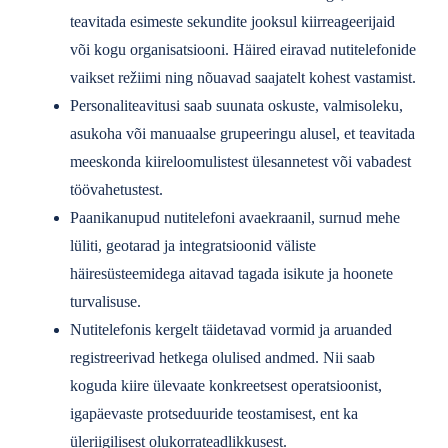
teavitada esimeste sekundite jooksul kiirreageerijaid
või kogu organisatsiooni. Häired eiravad nutitelefonide
vaikset režiimi ning nõuavad saajatelt kohest vastamist.
Personaliteavitusi saab suunata oskuste, valmisoleku,
asukoha või manuaalse grupeeringu alusel, et teavitada
meeskonda kiireloomulistest ülesannetest või vabadest
töövahetustest.
Paanikanupud nutitelefoni avaekraanil, surnud mehe
lüliti, geotarad ja integratsioonid väliste
häiresüsteemidega aitavad tagada isikute ja hoonete
turvalisuse.
Nutitelefonis kergelt täidetavad vormid ja aruanded
registreerivad hetkega olulised andmed. Nii saab
koguda kiire ülevaate konkreetsest operatsioonist,
igapäevaste protseduuride teostamisest, ent ka
üleriigilisest olukorrateadlikkusest.