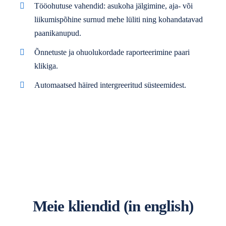
Tööohutuse vahendid: asukoha jälgimine, aja- või
liikumispõhine surnud mehe lüliti ning kohandatavad
paanikanupud.
Õnnetuste ja ohuolukordade raporteerimine paari
klikiga.
Automaatsed häired intergreeritud süsteemidest.
Meie kliendid
(in english)