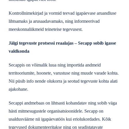
Kontrollnimekirjad ja vormid teevad igapäevase aruandluse
lihtsamaks ja arusaadavamaks, ning informeerivad
meeskonnaliikmeid teineteise tegevusest.
Jälgi tegevuste protsessi reaalajas – Secapp sobib igasse
valdkonda
Secappis on võimalik luua ning importida andmeid
territooriumite, hoonete, varustuse ning muude varade kohta.
Nii püsib info nende olukorra ja seotud tegevuste kohta alati
ajakohane.
Secappi andmebaas on lihtsasti kohandatav ning sobib väga
hästi mitmesugustele organisatsioonidele. Secapp on
usaldusväärne nii igapäevatöös kui eriolukordades. Kõik
tegevused dokumenteeritakse ning on seadistatavate