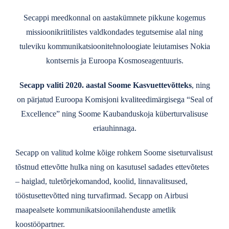
Secappi meedkonnal on aastakümnete pikkune kogemus
missioonikriitilistes valdkondades tegutsemise alal ning
tuleviku kommunikatsioonitehnoloogiate leiutamises Nokia
kontsernis ja Euroopa Kosmoseagentuuris.
Secapp valiti 2020. aastal Soome Kasvuettevõtteks
, ning
on pärjatud Euroopa Komisjoni kvaliteedimärgisega “Seal of
Excellence” ning Soome Kaubanduskoja küberturvalisuse
eriauhinnaga.
Secapp on valitud kolme kõige rohkem Soome siseturvalisust
tõstnud ettevõtte hulka ning on kasutusel sadades ettevõtetes
– haiglad, tuletõrjekomandod, koolid, linnavalitsused,
tööstusettevõtted ning turvafirmad. Secapp on Airbusi
maapealsete kommunikatsioonilahenduste ametlik
koostööpartner.