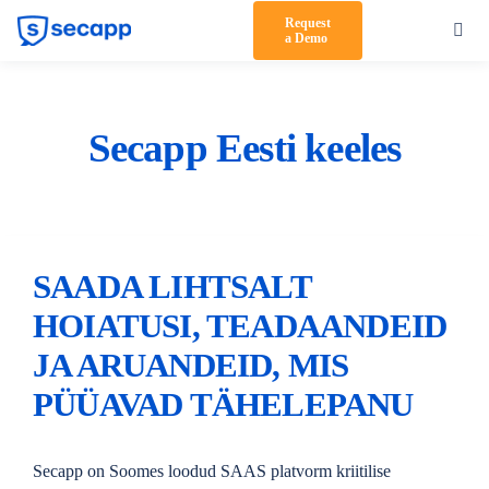
Skip
Request
Toggl
a Demo
to
Navig
content
Product
Solutions
Secapp Eesti keeles
Testimonials
Pricing
SAADA LIHTSALT
Partners
HOIATUSI, TEADAANDEID
About Us
JA ARUANDEID, MIS
PÜÜAVAD TÄHELEPANU
Support
Log in
Secapp on Soomes loodud SAAS platvorm kriitilise