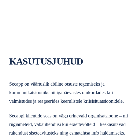
KASUTUSJUHUD
Secapp on väärtuslik abiline otsuste tegemiseks ja
kommunikatsiooniks nii igapäevastes olukordades kui
valmistudes ja reageerides keerulistele kriisisituatsioonidele.
Secappi klientide seas on väga erinevaid organisatsioone – nii
riigiameteid, vabaühendusi kui eraettevõtteid – keskasutavad
rakendust siseteavitusteks ning esmatähtsa info haldamiseks.