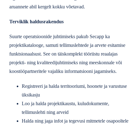
aruannete abil kergelt kokku võetavad.
Terviklik haldusrakendus
Suurte operatsioonide juhtimiseks pakub Secapp ka
projektikatalooge, samuti tellimuslehtede ja arvete esitamise
funktsionaalsust. See on täiskomplekt tööriistu reaalajas
projekti- ning kvaliteedijuhtimiseks ning meeskonnale või
koostööpartneritele vajaliku informatsiooni jagamiseks.
Registreeri ja halda territooriumi, hoonete ja varustuse
üksikasju
Loo ja halda projektikaustu, kuludokumente,
tellimuslehti ning arveid
Halda ning jaga infot ja tegevusi mitmetele osapooltele