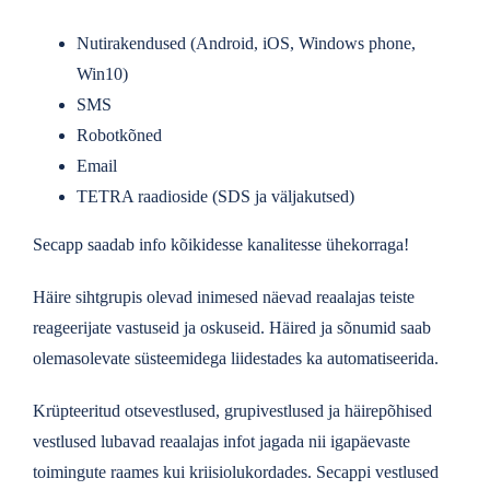
Nutirakendused (Android, iOS, Windows phone,
Win10)
SMS
Robotkõned
Email
TETRA raadioside (SDS ja väljakutsed)
Secapp saadab info kõikidesse kanalitesse ühekorraga!
Häire sihtgrupis olevad inimesed näevad reaalajas teiste
reageerijate vastuseid ja oskuseid. Häired ja sõnumid saab
olemasolevate süsteemidega liidestades ka automatiseerida.
Krüpteeritud otsevestlused, grupivestlused ja häirepõhised
vestlused lubavad reaalajas infot jagada nii igapäevaste
toimingute raames kui kriisiolukordades. Secappi vestlused