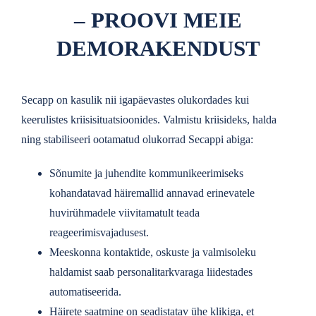
– PROOVI MEIE
DEMORAKENDUST
Secapp on kasulik nii igapäevastes olukordades kui
keerulistes kriisisituatsioonides. Valmistu kriisideks, halda
ning stabiliseeri ootamatud olukorrad Secappi abiga:
Sõnumite ja juhendite kommunikeerimiseks
kohandatavad häiremallid annavad erinevatele
huvirühmadele viivitamatult teada
reageerimisvajadusest.
Meeskonna kontaktide, oskuste ja valmisoleku
haldamist saab personalitarkvaraga liidestades
automatiseerida.
Häirete saatmine on seadistatav ühe klikiga, et