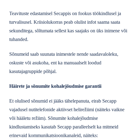
Teavituste edastamisel Secappis on fookus töökindlusel ja
turvalisusel. Kriisiolukorras peab olulist infot saama saata
sekunditega, sõltumata sellest kas saajaks on üks inimene või
tuhanded.
Sõnumeid saab suunata inimestele nende saadavaloleku,
oskuste või asukoha, ent ka manuaalselt loodud
kasutajagruppide põhjal.
Häirete ja sõnumite kohalejõudmise garantii
Et olulised sõnumid ei jääks tähelepanuta, eirab Secapp
vajadusel nutitelefonide aktiivset helirežiimi (näiteks vaikne
või hääletu režiim). Sõnumite kohalejõudmise
kindlustamiseks kasutab Secapp paralleelselt ka mitmeid
erinevaid kommunikatsioonikanaleid, näiteks: