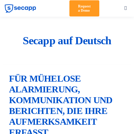
Skip
Request
Toggl
a Demo
to
Navig
content
Product
Solutions
Secapp auf Deutsch
Testimonials
Pricing
FÜR MÜHELOSE
Partners
ALARMIERUNG,
About Us
KOMMUNIKATION UND
BERICHTEN, DIE IHRE
Support
AUFMERKSAMKEIT
Log in
ERFASST