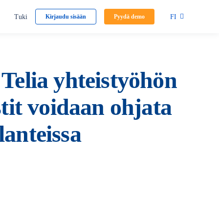
Tuki
FI
Kirjaudu sisään
Pyydä demo
 Telia yhteistyöhön
stit voidaan ohjata
lanteissa