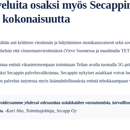
eluita osaksi myös Secappin
n kokonaisuutta
ähän asti kriittisen viestinnän ja hälyttämisen monikanavaisesti sekä s
ipuheluin että viranomaisviestinnässä (Virve Suomessa ja maailmalla T
ntaa entistä vikasietoisempaan toimintaan Telian avulla tuomalla 5G-pri
saksi Secappin palveluvalikoimaa. Secappin nykyiset asiakkaat voivat luo
n palvelun tarjotessa myös lisämahdollisuuksia entistä tehokkaampaan
oidessamme yhdessä edesauttaa asiakkaiden varautumista, turvallisu
ja.
-Kari Aho, Toimitusjohtaja, Secapp Oy