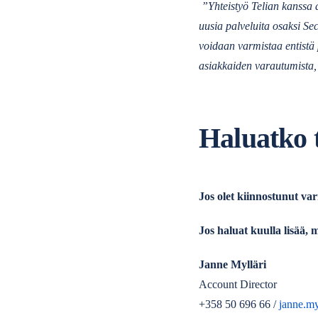
”Yhteistyö Telian kanssa a
uusia palveluita osaksi Sec
voidaan varmistaa entistä
asiakkaiden varautumista, t
Haluatko t
Jos olet kiinnostunut v
Jos haluat kuulla lisää, m
Janne Mylläri
Account Director
+358 50 696 66 /
janne.my