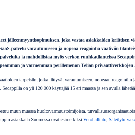
et jälleenmyyntisopimuksen, joka vastaa asiakkaiden kriittisen vie
aS-palvelu varautumiseen ja nopeaa reagointia vaativiin tilanteis
palveluita ja mahdollistaa myös verkon ruuhkatilanteissa Secappin 
 nopeamman ja varmemman perillemenon Telian privaattiverkkojen 
aatioiden tarpeisiin, jotka liittyvät varautumiseen, nopeaan reagointiin
 Secappilla on yli 120 000 käyttäjää 15 eri maassa ja sen avulla lähetää
stuu muun muassa huoltovarmuustoimijoista, turvallisuusorganisaatioista
cappin asiakkaita Suomessa ovat esimerkiksi
Verohallinto
,
Säteilyturvak