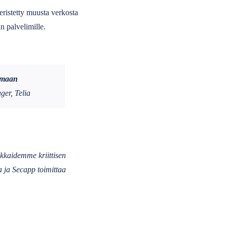
eristetty muusta verkosta
n palvelimille.
aamaan
er, Telia
kkaidemme kriittisen
a ja Secapp toimittaa