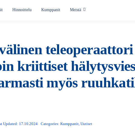
it
Hinnoittelu
Kumppanit
Meistä
Käyttötavat
Hälyttäminen
älinen teleoperaattori
Tilannekeskus
n kriittiset hälytysvie
Yksintyöskentelyn turva
varmasti myös ruuhkati
Töihinkutsu
Kaikki käyttötavat
st Updated: 17.10.2024
Categories:
Kumppanit
,
Uutiset