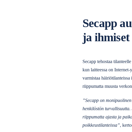
Secapp aut
ja ihmiset
Secapp tehostaa tilanteelle 
kun laitteessa on Internet-
varmistaa häiriötilanteissa
riippumatta muusta verkon l
”Secapp on monipuolinen s
henkilöstön turvallisuutta
riippumatta ajasta ja paik
poikkeustilanteissa”
, kert