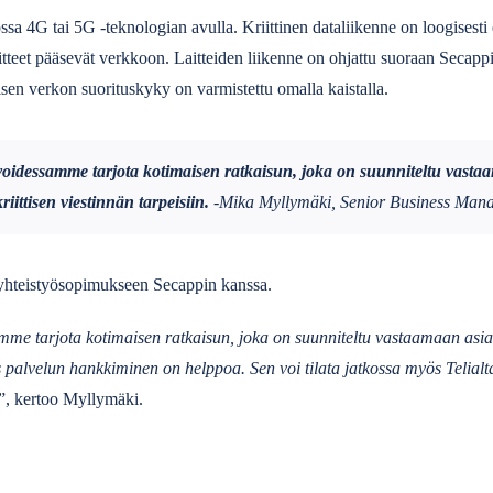
sa 4G tai 5G -teknologian avulla. Kriittinen dataliikenne on loogisesti 
laitteet pääsevät verkkoon. Laitteiden liikenne on ohjattu suoraan Secappi
isen verkon suorituskyky on varmistettu omalla kaistalla.
voidessamme tarjota kotimaisen ratkaisun, joka on suunniteltu vast
ittisen viestinnän tarpeisiin.
-Mika Myllymäki, Senior Business Manag
ä yhteistyösopimukseen Secappin kanssa.
mme tarjota kotimaisen ratkaisun, joka on suunniteltu vastaamaan asia
s palvelun hankkiminen on helppoa. Sen voi tilata jatkossa myös Telialt
”, kertoo Myllymäki.