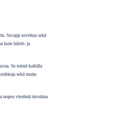
elu. Secapp soveltuu sekä
sa kuin häiriö- ja
uvaa. Se toimii kaikilla
tiverkkoja sekä muita
a nopea viestintä tavoittaa