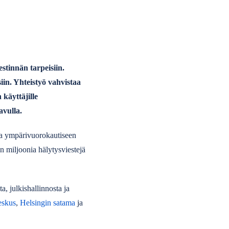
stinnän tarpeisiin.
iin. Yhteistyö vahvistaa
käyttäjille
avulla.
 ja ympärivuorokautiseen
n miljoonia hälytysviestejä
, julkishallinnosta ja
eskus
,
Helsingin satama
ja