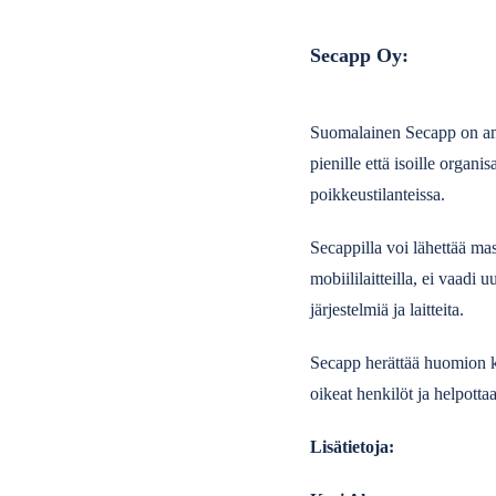
Secapp Oy:
Suomalainen Secapp on amma
pienille että isoille organi
poikkeustilanteissa.
Secappilla voi lähettää mas
mobiililaitteilla, ei vaadi
järjestelmiä ja laitteita.
Secapp herättää huomion kai
oikeat henkilöt ja helpotta
Lisätietoja: