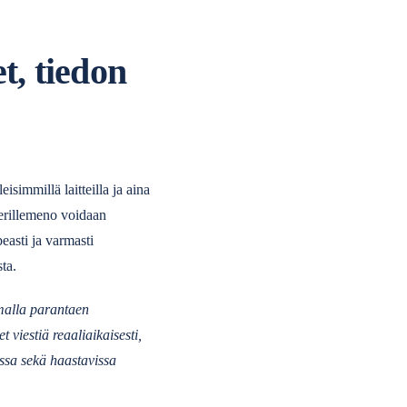
t, tiedon
isimmillä laitteilla ja aina
perillemeno voidaan
peasti ja varmasti
sta.
malla parantaen
viestiä reaaliaikaisesti,
issa sekä haastavissa