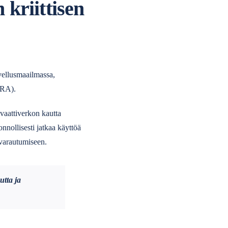
 kriittisen
ovellusmaailmassa,
ETRA).
vaattiverkon kautta
nnollisesti jatkaa käyttöä
 varautumiseen.
utta ja