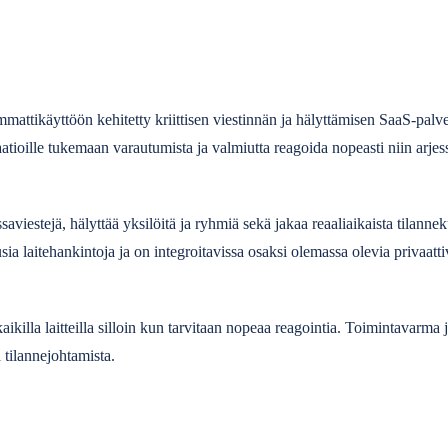
ttikäyttöön kehitetty kriittisen viestinnän ja hälyttämisen SaaS-palv
saatioille tukemaan varautumista ja valmiutta reagoida nopeasti niin arjes
saviestejä, hälyttää yksilöitä ja ryhmiä sekä jakaa reaaliaikaista tilannek
 uusia laitehankintoja ja on integroitavissa osaksi olemassa olevia privaat
killa laitteilla silloin kun tarvitaan nopeaa reagointia. Toimintavarma j
a tilannejohtamista.