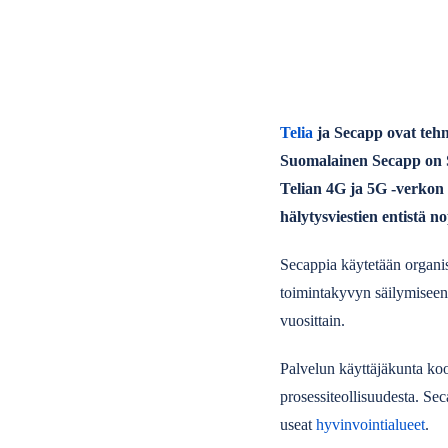
Telia
ja Secapp ovat tehne
Suomalainen Secapp on Sa
Telian 4G ja 5G -verkon 
hälytysviestien entistä
Secappia käytetään organis
toimintakyvyn säilymiseen.
vuosittain.
Palvelun käyttäjäkunta koo
prosessiteollisuudesta. Se
useat
hyvinvointialueet
.