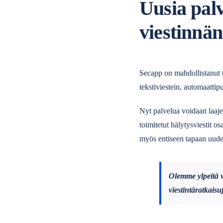
Uusia palv
viestinnä
Secapp on mahdollistanut t
tekstiviestein, automaatt
Nyt palvelua voidaan laaje
toimitetut hälytysviestit o
myös entiseen tapaan uude
Olemme ylpeitä v
viestintäratkaisu