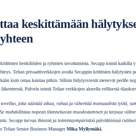
taa keskittämään hälytykse
 yhteen
kriittisten henkilöiden ja ryhmien tavoittamista. Secapp toimii kaikilla yle
yhteys. Telian privaattiverkkojen avulla Secappin kriittisten hälytysten 
 ikään kuin omaa kaistaa pitkin. Silloin hälytysviestit menevät perille no
iikenteestä. Palvelu toimii Telian verkkojen alueella erillisestä tilaukse
ovellus, joka säästää aikaa, rahaa ja vähentää manuaalista työtä, sa
. Se mahdollistaa nopean tilannekuvan muodostamisen ja tarjoaa välineet 
asta. Secapp turvaa ihmisiä ja toimintaympäristöä päivittäisissä rutiine
oo Telian Senior Business Manager
Mika Myllymäki.