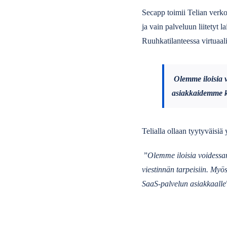
Secapp toimii Telian verkos
ja vain palveluun liitetyt 
Ruuhkatilanteessa virtuaal
Olemme iloisia 
asiakkaidemme kri
Telialla ollaan tyytyväisi
”
Olemme iloisia voidessa
viestinnän tarpeisiin. Myö
SaaS-palvelun asiakkaalle