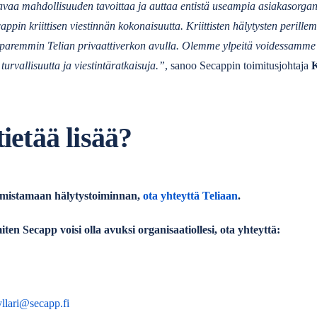
vaa mahdollisuuden tavoittaa ja auttaa entistä useampia asiakasorgani
appin kriittisen viestinnän kokonaisuutta. Kriittisten hälytysten perillem
 paremmin Telian privaattiverkon avulla. Olemme ylpeitä voidessamme
urvallisuutta ja viestintäratkaisuja.”
, sanoo Secappin toimitusjohtaja
K
ietää lisää?
armistamaan hälytystoiminnan,
ota yhteyttä Teliaan
.
iten Secapp voisi olla avuksi organisaatiollesi, ota yhteyttä:
llari@secapp.fi