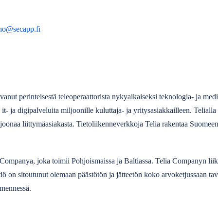
aho@secapp.fi
anut perinteisestä teleoperaattorista nykyaikaiseksi teknologia- ja medi
, it- ja digipalveluita miljoonille kuluttaja- ja yritysasiakkailleen. Teli
iljoonaa liittymäasiakasta. Tietoliikenneverkkoja Telia rakentaa Suomee
 Companya, joka toimii Pohjoismaissa ja Baltiassa. Telia Companyn lii
tiö on sitoutunut olemaan päästötön ja jätteetön koko arvoketjussaan tav
 mennessä.