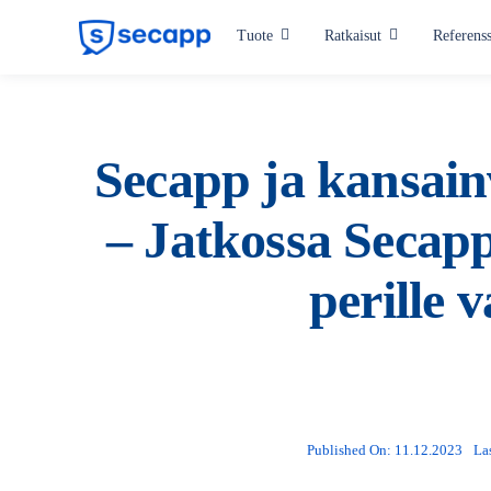
Skip
Tuote
Ratkaisut
Referenss
to
content
Toimialat
Hyvinvointialueet
Secapp ja kansainv
Valmistava teollisuus
– Jatkossa Secappi
Kriittinen infrastruktuuri
perille 
Julkishallinto
Kaikki toimialat
Published On: 11.12.2023
La