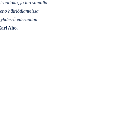
saatioita, ja tuo samalla
eno häiriötilanteissa
 yhdessä edesauttaa
ari Aho.