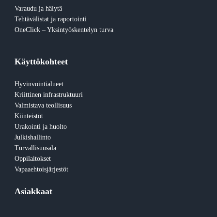
Varaudu ja hälytä
Tehtävälistat ja raportointi
OneClick – Yksintyöskentelyn turva
Käyttökohteet
Hyvinvointialueet
Kriittinen infrastruktuuri
Valmistava teollisuus
Kiinteistöt
Urakointi ja huolto
Julkishallinto
Turvallisuusala
Oppilaitokset
Vapaaehtoisjärjestöt
Asiakkaat