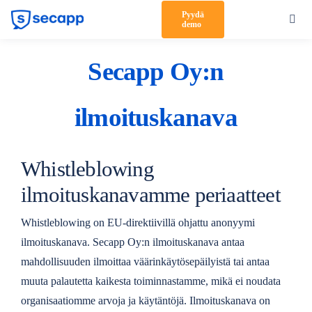
Skip
Pyydä
Toggl
demo
to
Navig
content
Tuote
Secapp Oy:n
Ratkaisut
ilmoituskanava
Asiakkaat
Hinnoittelu
Whistleblowing
Kumppanit
ilmoituskanavamme periaatteet
Meistä
Whistleblowing on EU-direktiivillä ohjattu anonyymi
ilmoituskanava. Secapp Oy:n ilmoituskanava antaa
Tuki
mahdollisuuden ilmoittaa väärinkäytösepäilyistä tai antaa
muuta palautetta kaikesta toiminnastamme, mikä ei noudata
Kirjaudu sisään
organisaatiomme arvoja ja käytäntöjä. Ilmoituskanava on