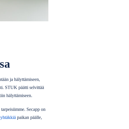
ssa
intään ja hälyttämiseen,
ti. STUK päätti selvittää
tiin hälyttämiseen.
n tarpeisiimme. Secapp on
 yhtäkkiä
paikan päälle,