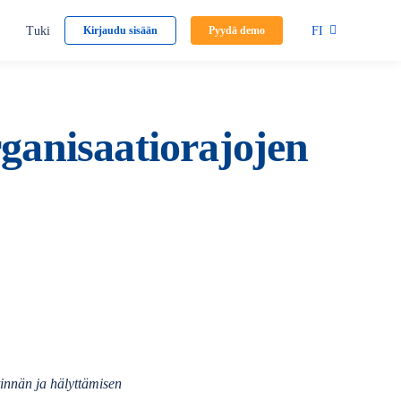
Tuki
FI
Kirjaudu sisään
Pyydä demo
ganisaatiorajojen
stinnän ja hälyttämisen