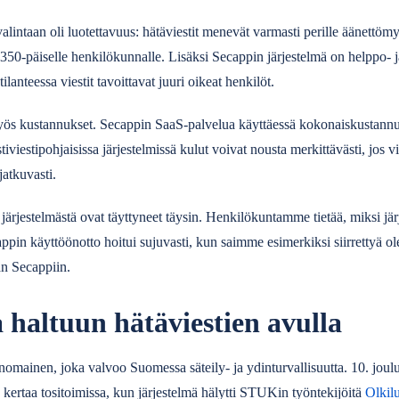
alintaan oli luotettavuus: hätäviestit menevät varmasti perille äänettöm
50-päiselle henkilökunnalle. Lisäksi Secappin järjestelmä on helppo- j
tilanteessa viestit tavoittavat juuri oikeat henkilöt.
ös kustannukset. Secappin SaaS-palvelua käyttäessä kokonaiskustannu
tiviestipohjaisissa järjestelmissä kulut voivat nousta merkittävästi, jos v
jatkuvasti.
jestelmästä ovat täyttyneet täysin. Henkilökuntamme tietää, miksi jär
ppin käyttöönotto hoitui sujuvasti, kun saimme esimerkiksi siirrettyä o
an Secappiin.
 haltuun hätäviestien avulla
nomainen, joka valvoo Suomessa säteily- ja ydinturvallisuutta. 10. jou
kertaa tositoimissa, kun järjestelmä hälytti STUKin työntekijöitä
Olkil