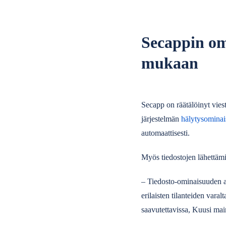
Secappin om
mukaan
Secapp on räätälöinyt vies
järjestelmän
hälytysomina
automaattisesti.
Myös tiedostojen lähettämi
– Tiedosto-ominaisuuden an
erilaisten tilanteiden vara
saavutettavissa, Kuusi mai