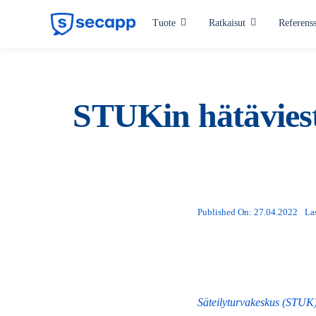
Skip
Tuote
Ratkaisut
Referenss
to
content
Toimialat
Hyvinvointialueet
STUKin hätäviest
Valmistava teollisuus
Kriittinen infrastruktuuri
Julkishallinto
Published On: 27.04.2022
La
Kaikki toimialat
Säteilyturvakeskus (STUK