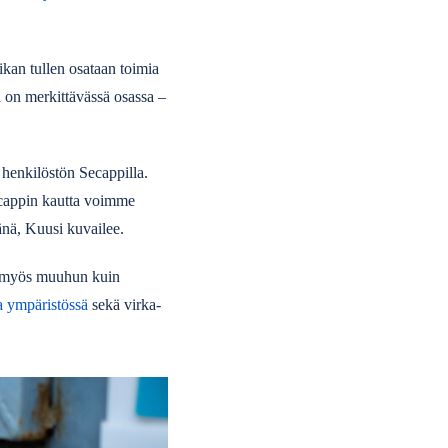
ikan tullen osataan toimia
 on merkittävässä osassa –
 henkilöstön Secappilla.
ecappin kautta voimme
tänä, Kuusi kuvailee.
in myös muuhun kuin
sa ympäristössä
sekä virka-