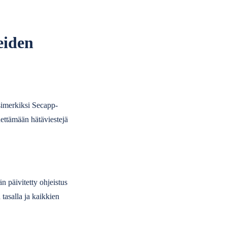
eiden
Esimerkiksi Secapp-
hettämään hätäviestejä
 päivitetty ohjeistus
tasalla ja kaikkien