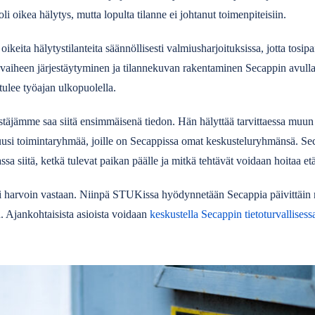
li oikea hälytys, mutta lopulta tilanne ei johtanut toimenpiteisiin.
eita hälytystilanteita säännöllisesti valmiusharjoituksissa, jotta tosipa
uvaiheen järjestäytyminen ja tilannekuvan rakentaminen Secappin avulla
 tulee työajan ulkopuolella.
stäjämme saa siitä ensimmäisenä tiedon. Hän hälyttää tarvittaessa muun
si toimintaryhmää, joille on Secappissa omat keskusteluryhmänsä. S
sa siitä, ketkä tulevat paikan päälle ja mitkä tehtävät voidaan hoitaa e
ksi harvoin vastaan. Niinpä STUKissa hyödynnetään Secappia päivittä
n. Ajankohtaisista asioista voidaan
keskustella Secappin tietoturvallises