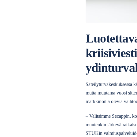
Luotettav
kriisivies
ydinturval
Säteilyturvakeskuksessa käy
mutta muutama vuosi sitten 
markkinoilla olevia vaihtoeh
– Valitsimme Secappin, kos
muutenkin järkevä ratkaisu k
STUKin valmiuspalveluide