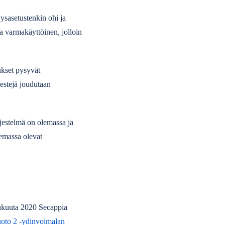
yysasetustenkin ohi ja
a varmakäyttöinen, jolloin
kset pysyvät
iestejä joudutaan
jestelmä on olemassa ja
lemassa olevat
lukuuta 2020 Secappia
uoto 2 -ydinvoimalan