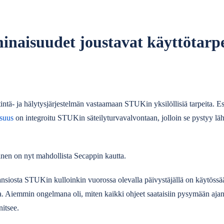
inaisuudet joustavat käyttötarp
tintä- ja hälytysjärjestelmän vastaamaan STUKin yksilöllisiä tarpeita. 
isuus
on integroitu STUKin säteilyturvavalvontaan, jolloin se pystyy lä
nen on nyt mahdollista Secappin kautta.
siosta STUKin kulloinkin vuorossa olevalla päivystäjällä on käytössään
lta. Aiemmin ongelmana oli, miten kaikki ohjeet saataisiin pysymään ajan 
nitsee.