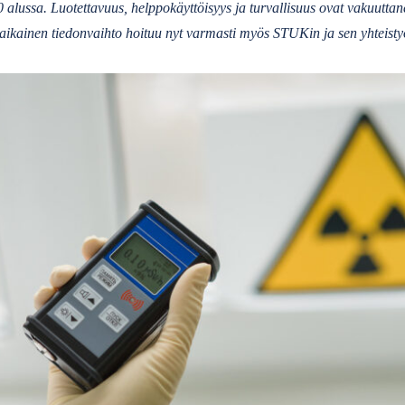
alussa. Luotettavuus, helppokäyttöisyys ja turvallisuus ovat vakuuttan
ikainen tiedonvaihto hoituu nyt varmasti myös STUKin ja sen yhteistyö