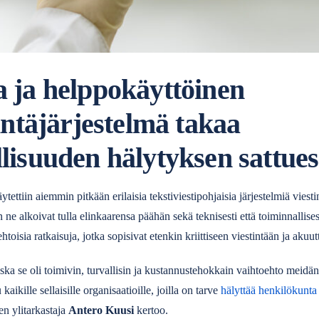
a ja helppokäyttöinen
tintäjärjestelmä takaa
lisuuden hälytyksen sattue
tettiin aiemmin pitkään erilaisia tekstiviestipohjaisia järjestelmiä viest
ne alkoivat tulla elinkaarensa päähän sekä teknisesti että toiminnallises
toisia ratkaisuja, jotka sopisivat etenkin kriittiseen viestintään ja akuut
ka se oli toimivin, turvallisin ja kustannustehokkain vaihtoehto meidä
aikille sellaisille organisaatioille, joilla on tarve
hälyttää henkilökunta
n ylitarkastaja
Antero Kuusi
kertoo.