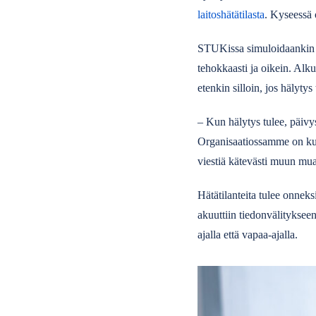
laitoshätätilasta
. Kyseessä o
STUKissa simuloidaankin oik
tehokkaasti ja oikein. Alk
etenkin silloin, jos hälytys
– Kun hälytys tulee, päivy
Organisaatiossamme on kuu
viestiä kätevästi muun muas
Hätätilanteita tulee onne
akuuttiin tiedonvälityksee
ajalla että vapaa-ajalla.