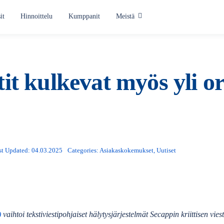
it
Hinnoittelu
Kumppanit
Meistä
Käyttötavat
Hälyttäminen
it kulkevat myös yli or
Tilannekeskus
Yksintyöskentelyn turva
Töihinkutsu
st Updated: 04.03.2025
Categories:
Asiakaskokemukset
,
Uutiset
Kaikki käyttötavat
)
vaihtoi tekstiviestipohjaiset hälytysjärjestelmät Secappin kriittisen vie