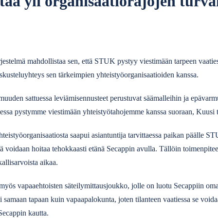
ntää yli organisaatiorajojen turva
jestelmä mahdollistaa sen, että STUK pystyy viestimään tarpeen vaati
skusteluyhteys sen tärkeimpien yhteistyöorganisaatioiden kanssa.
uuden sattuessa leviämisennusteet perustuvat säämalleihin ja epävarmu
anteessa pystymme viestimään yhteistyötahojemme kanssa suoraan, Kuusi 
hteistyöorganisaatiosta saapui asiantuntija tarvittaessa paikan päälle S
ntä voidaan hoitaa tehokkaasti etänä Secappin avulla. Tällöin toimenpite
allisarvoista aikaa.
myös vapaaehtoisten säteilymittausjoukko, jolle on luotu Secappiin om
i samaan tapaan kuin vapaapalokunta, joten tilanteen vaatiessa se voida
Secappin kautta.