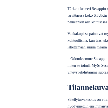
Tärkein kriteeri Secappin v
tarvittaessa koko STUKin 3
paineenkin alla kriittisessä 
Vaakakupissa painoivat my
kohtuullisina, kun taas teks
lähettämään suuria määriä 
– Odotuksemme Secappin jär
miten se toimii. Myös Seca
yhteystietolistamme suora
Tilannekuva
Säteilyturvakeskus on vira
hyödynnettiin ensimmäistä 