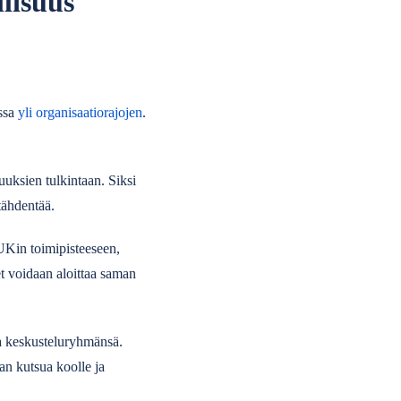
llisuus
essa
yli organisaatiorajojen
.
uksien tulkintaan. Siksi
tähdentää.
TUKin toimipisteeseen,
et voidaan aloittaa saman
a keskusteluryhmänsä.
an kutsua koolle ja