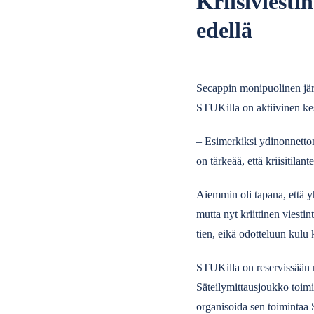
Kriisiviesti
edellä
Secappin monipuolinen jär
STUKilla on aktiivinen ke
– Esimerkiksi ydinonnettom
on tärkeää, että kriisitil
Aiemmin oli tapana, että y
mutta nyt kriittinen viesti
tien, eikä odotteluun kulu k
STUKilla on reservissään 
Säteilymittausjoukko toimi
organisoida sen toimintaa 