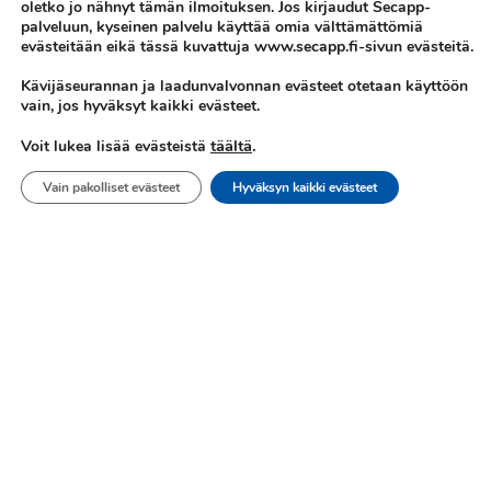
oletko jo nähnyt tämän ilmoituksen. Jos kirjaudut Secapp-
palveluun, kyseinen palvelu käyttää omia välttämättömiä
evästeitään eikä tässä kuvattuja www.secapp.fi-sivun evästeitä.
Secapp Oy
Kävijäseurannan ja laadunvalvonnan evästeet otetaan käyttöön
vain, jos hyväksyt kaikki evästeet.
Y-tunnus: 2411828-1
täältä
.
Voit lukea lisää evästeistä
Vapaudenkatu 48–50
Vain pakolliset evästeet
Hyväksyn kaikki evästeet
40100 Jyväskylä
, Finland
Laskutus:
invoice@secapp.fi
Tilaa Secappin uutiskirje