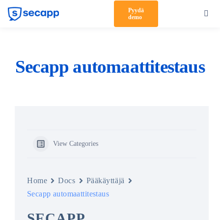
Skip
Pyydä
Toggl
demo
to
Navig
content
Tuote
Ratkaisut
Secapp automaattitestaus
Asiakkaat
Hinnoittelu
Kumppanit
View Categories
Meistä
Tuki
Home
Docs
Pääkäyttäjä
Secapp automaattitestaus
Kirjaudu sisään
SECAPP