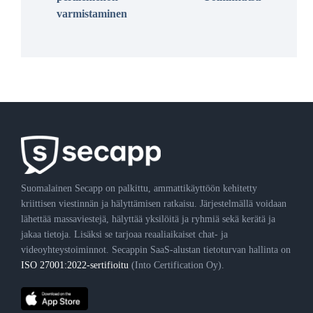
varmistaminen
Suomalainen Secapp on palkittu, ammattikäyttöön kehitetty
kriittisen viestinnän ja hälyttämisen ratkaisu. Järjestelmällä voidaan
lähettää massaviestejä, hälyttää yksilöitä ja ryhmiä sekä kerätä ja
jakaa tietoja. Lisäksi se tarjoaa reaaliaikaiset chat- ja
videoyhteystoiminnot. Secappin SaaS-alustan tietoturvan hallinta on
ISO 27001:2022-sertifioitu
(Into Certification Oy).