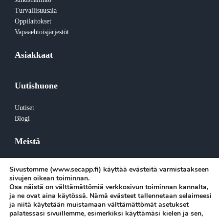
Turvallisuusala
Oppilaitokset
Vapaaehtoisjärjestöt
Asiakkaat
Uutishuone
Uutiset
Blogi
Meistä
Tietoa meistä
Sivustomme (www.secapp.fi) käyttää evästeitä varmistaakseen
Tiimi
sivujen oikean toiminnan.
Työpaikat
Osa näistä on välttämättömiä verkkosivun toiminnan kannalta,
ja ne ovat aina käytössä. Nämä evästeet tallennetaan selaimeesi
Medialle
ja niitä käytetään muistamaan välttämättömät asetukset
Ota yhteyttä
palatessasi sivuillemme, esimerkiksi käyttämäsi kielen ja sen,
Vastuullisuus