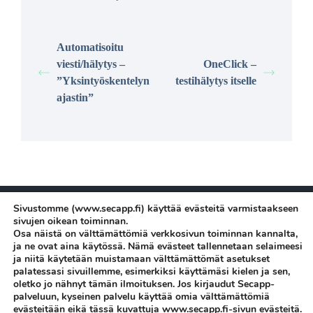
Automatisoitu
viesti/hälytys –
OneClick –
”Yksintyöskentelyn
testihälytys itselle
ajastin”
Sivustomme (www.secapp.fi) käyttää evästeitä varmistaakseen
sivujen oikean toiminnan.
Osa näistä on välttämättömiä verkkosivun toiminnan kannalta,
ja ne ovat aina käytössä. Nämä evästeet tallennetaan selaimeesi
ja niitä käytetään muistamaan välttämättömät asetukset
palatessasi sivuillemme, esimerkiksi käyttämäsi kielen ja sen,
Suomalainen Secapp on palkittu, ammattikäyttöön kehitetty
oletko jo nähnyt tämän ilmoituksen. Jos kirjaudut Secapp-
kriittisen viestinnän ja hälyttämisen ratkaisu. Järjestelmällä voidaan
palveluun, kyseinen palvelu käyttää omia välttämättömiä
lähettää massaviestejä, hälyttää yksilöitä ja ryhmiä sekä kerätä ja
evästeitään eikä tässä kuvattuja www.secapp.fi-sivun evästeitä.