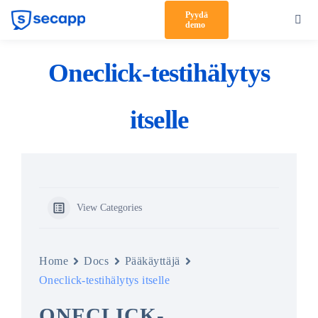
Skip
Pyydä
Toggl
demo
to
Navig
content
Tuote
Oneclick-testihälytys
Ratkaisut
itselle
Asiakkaat
Hinnoittelu
Kumppanit
View Categories
Meistä
Tuki
Home
Docs
Pääkäyttäjä
Oneclick-testihälytys itselle
Kirjaudu sisään
ONECLICK-