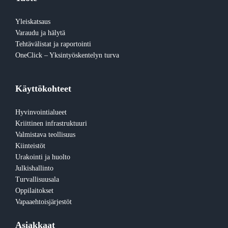
Yleiskatsaus
Varaudu ja hälytä
Tehtävälistat ja raportointi
OneClick – Yksintyöskentelyn turva
Käyttökohteet
Hyvinvointialueet
Kriittinen infrastruktuuri
Valmistava teollisuus
Kiinteistöt
Urakointi ja huolto
Julkishallinto
Turvallisuusala
Oppilaitokset
Vapaaehtoisjärjestöt
Asiakkaat