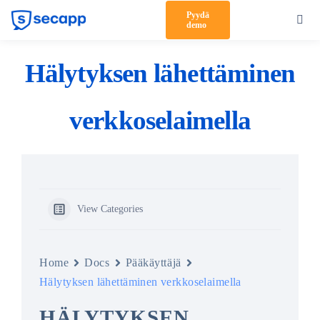
Skip
Pyydä
Toggl
demo
to
Navig
content
Tuote
Hälytyksen lähettäminen
Ratkaisut
verkkoselaimella
Asiakkaat
Hinnoittelu
Kumppanit
View Categories
Meistä
Tuki
Home
Docs
Pääkäyttäjä
Hälytyksen lähettäminen verkkoselaimella
Kirjaudu sisään
HÄLYTYKSEN