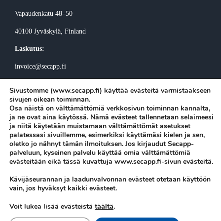
Vapaudenkatu 48–50
40100 Jyväskylä
, Finland
Laskutus:
invoice@secapp.fi
Sivustomme (www.secapp.fi) käyttää evästeitä varmistaakseen
sivujen oikean toiminnan.
Osa näistä on välttämättömiä verkkosivun toiminnan kannalta,
ja ne ovat aina käytössä. Nämä evästeet tallennetaan selaimeesi
ja niitä käytetään muistamaan välttämättömät asetukset
Tilaa Secappin uutiskirje
palatessasi sivuillemme, esimerkiksi käyttämäsi kielen ja sen,
oletko jo nähnyt tämän ilmoituksen. Jos kirjaudut Secapp-
palveluun, kyseinen palvelu käyttää omia välttämättömiä
evästeitään eikä tässä kuvattuja www.secapp.fi-sivun evästeitä.
Kävijäseurannan ja laadunvalvonnan evästeet otetaan käyttöön
Secapp © Copyright 2026 |
Tietosuojaseloste
|
Evästeasetukset
vain, jos hyväksyt kaikki evästeet.
täältä
.
Voit lukea lisää evästeistä
Tuki
|
Kirjaudu sisään