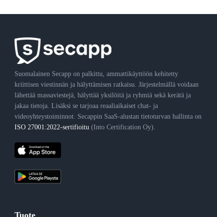
Suomalainen Secapp on palkittu, ammattikäyttöön kehitetty
kriittisen viestinnän ja hälyttämisen ratkaisu. Järjestelmällä voidaan
lähettää massaviestejä, hälyttää yksilöitä ja ryhmiä sekä kerätä ja
jakaa tietoja. Lisäksi se tarjoaa reaaliaikaiset chat- ja
videoyhteystoiminnot. Secappin SaaS-alustan tietoturvan hallinta on
ISO 27001:2022-sertifioitu
(Into Certification Oy).
Tuote