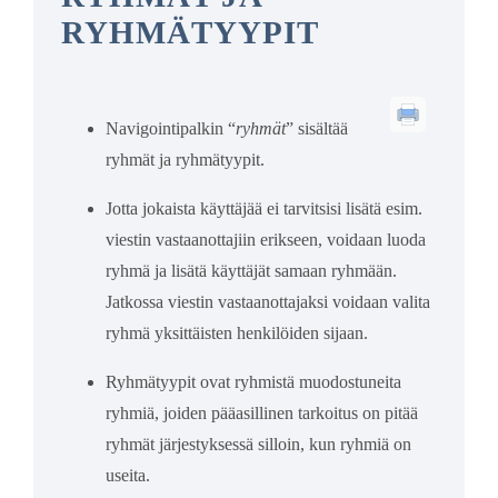
RYHMÄTYYPIT
Navigointipalkin “
ryhmät
” sisältää
ryhmät ja ryhmätyypit.
Jotta jokaista käyttäjää ei tarvitsisi lisätä esim.
viestin vastaanottajiin erikseen, voidaan luoda
ryhmä ja lisätä käyttäjät samaan ryhmään.
Jatkossa viestin vastaanottajaksi voidaan valita
ryhmä yksittäisten henkilöiden sijaan.
Ryhmätyypit ovat ryhmistä muodostuneita
ryhmiä, joiden pääasillinen tarkoitus on pitää
ryhmät järjestyksessä silloin, kun ryhmiä on
useita.