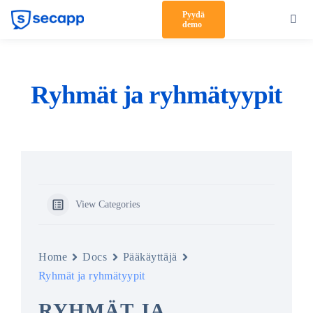
Skip
Pyydä
Toggl
demo
to
Navig
content
Tuote
Ratkaisut
Ryhmät ja ryhmätyypit
Asiakkaat
Hinnoittelu
Kumppanit
View Categories
Meistä
Tuki
Home
Docs
Pääkäyttäjä
Ryhmät ja ryhmätyypit
Kirjaudu sisään
RYHMÄT JA