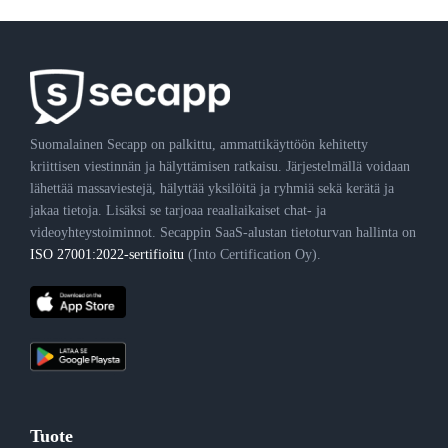
Suomalainen Secapp on palkittu, ammattikäyttöön kehitetty
kriittisen viestinnän ja hälyttämisen ratkaisu. Järjestelmällä voidaan
lähettää massaviestejä, hälyttää yksilöitä ja ryhmiä sekä kerätä ja
jakaa tietoja. Lisäksi se tarjoaa reaaliaikaiset chat- ja
videoyhteystoiminnot. Secappin SaaS-alustan tietoturvan hallinta on
ISO 27001:2022-sertifioitu
(Into Certification Oy).
Tuote