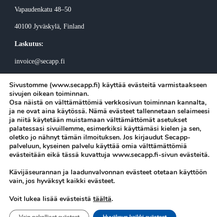
Vapaudenkatu 48–50
40100 Jyväskylä
, Finland
Laskutus:
invoice@secapp.fi
Sivustomme (www.secapp.fi) käyttää evästeitä varmistaakseen
sivujen oikean toiminnan.
Osa näistä on välttämättömiä verkkosivun toiminnan kannalta,
ja ne ovat aina käytössä. Nämä evästeet tallennetaan selaimeesi
ja niitä käytetään muistamaan välttämättömät asetukset
Tilaa Secappin uutiskirje
palatessasi sivuillemme, esimerkiksi käyttämäsi kielen ja sen,
oletko jo nähnyt tämän ilmoituksen. Jos kirjaudut Secapp-
palveluun, kyseinen palvelu käyttää omia välttämättömiä
evästeitään eikä tässä kuvattuja www.secapp.fi-sivun evästeitä.
Kävijäseurannan ja laadunvalvonnan evästeet otetaan käyttöön
Secapp © Copyright 2026 |
Tietosuojaseloste
|
Evästeasetukset
vain, jos hyväksyt kaikki evästeet.
täältä
.
Voit lukea lisää evästeistä
Tuki
|
Kirjaudu sisään