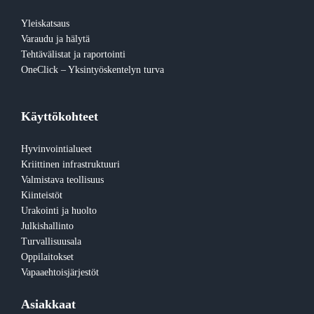
Yleiskatsaus
Varaudu ja hälytä
Tehtävälistat ja raportointi
OneClick – Yksintyöskentelyn turva
Käyttökohteet
Hyvinvointialueet
Kriittinen infrastruktuuri
Valmistava teollisuus
Kiinteistöt
Urakointi ja huolto
Julkishallinto
Turvallisuusala
Oppilaitokset
Vapaaehtoisjärjestöt
Asiakkaat