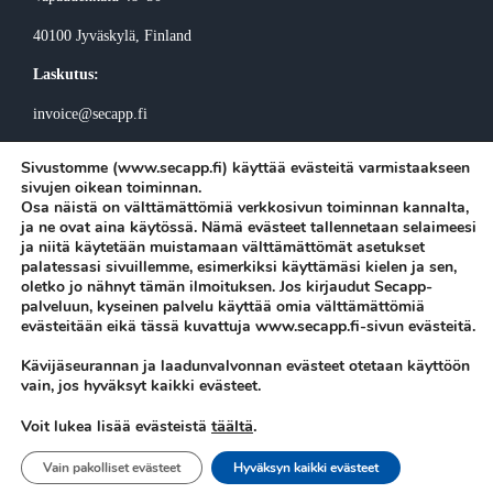
40100 Jyväskylä
, Finland
Laskutus:
invoice@secapp.fi
Sivustomme (www.secapp.fi) käyttää evästeitä varmistaakseen
sivujen oikean toiminnan.
Osa näistä on välttämättömiä verkkosivun toiminnan kannalta,
ja ne ovat aina käytössä. Nämä evästeet tallennetaan selaimeesi
ja niitä käytetään muistamaan välttämättömät asetukset
Tilaa Secappin uutiskirje
palatessasi sivuillemme, esimerkiksi käyttämäsi kielen ja sen,
oletko jo nähnyt tämän ilmoituksen. Jos kirjaudut Secapp-
palveluun, kyseinen palvelu käyttää omia välttämättömiä
evästeitään eikä tässä kuvattuja www.secapp.fi-sivun evästeitä.
Kävijäseurannan ja laadunvalvonnan evästeet otetaan käyttöön
Secapp © Copyright 2026 |
Tietosuojaseloste
|
Evästeasetukset
vain, jos hyväksyt kaikki evästeet.
täältä
.
Voit lukea lisää evästeistä
Tuki
|
Kirjaudu sisään
Vain pakolliset evästeet
Hyväksyn kaikki evästeet