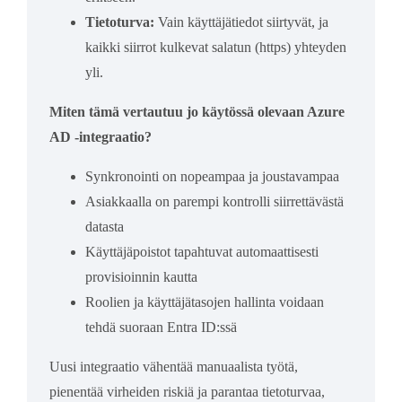
Tietoturva:
Vain käyttäjätiedot siirtyvät, ja
kaikki siirrot kulkevat salatun (https) yhteyden
yli.
Miten tämä vertautuu jo käytössä olevaan Azure
AD -integraatio?
Synkronointi on nopeampaa ja joustavampaa
Asiakkaalla on parempi kontrolli siirrettävästä
datasta
Käyttäjäpoistot tapahtuvat automaattisesti
provisioinnin kautta
Roolien ja käyttäjätasojen hallinta voidaan
tehdä suoraan Entra ID:ssä
Uusi integraatio vähentää manuaalista työtä,
pienentää virheiden riskiä ja parantaa tietoturvaa,