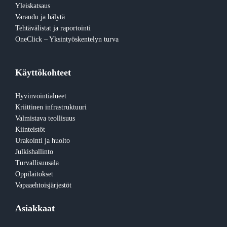
Yleiskatsaus
Varaudu ja hälytä
Tehtävälistat ja raportointi
OneClick – Yksintyöskentelyn turva
Käyttökohteet
Hyvinvointialueet
Kriittinen infrastruktuuri
Valmistava teollisuus
Kiinteistöt
Urakointi ja huolto
Julkishallinto
Turvallisuusala
Oppilaitokset
Vapaaehtoisjärjestöt
Asiakkaat