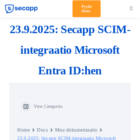
Skip
Pyydä
Toggl
demo
to
Navig
content
Tuote
23.9.2025: Secapp SCIM-
Ratkaisut
integraatio Microsoft
Asiakkaat
Entra ID:hen
Hinnoittelu
Kumppanit
Meistä
View Categories
Tuki
Kirjaudu sisään
Home
Docs
Muu dokumentaatio
23.9.2025: Secapp SCIM-integraatio Microsoft