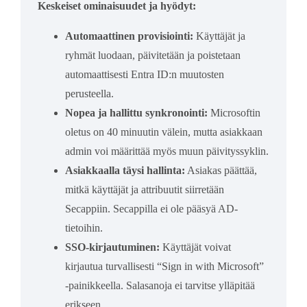
Keskeiset ominaisuudet ja hyödyt:
Automaattinen provisiointi:
Käyttäjät ja
ryhmät luodaan, päivitetään ja poistetaan
automaattisesti Entra ID:n muutosten
perusteella.
Nopea ja hallittu synkronointi:
Microsoftin
oletus on 40 minuutin välein, mutta asiakkaan
admin voi määrittää myös muun päivityssyklin.
Asiakkaalla täysi hallinta:
Asiakas päättää,
mitkä käyttäjät ja attribuutit siirretään
Secappiin. Secappilla ei ole pääsyä AD-
tietoihin.
SSO-kirjautuminen:
Käyttäjät voivat
kirjautua turvallisesti “Sign in with Microsoft”
-painikkeella. Salasanoja ei tarvitse ylläpitää
erikseen.