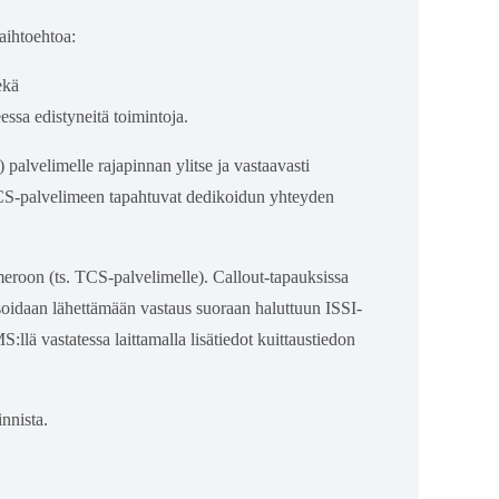
aihtoehtoa:
ekä
eessa edistyneitä toimintoja.
 palvelimelle rajapinnan ylitse ja vastaavasti
t TCS-palvelimeen tapahtuvat dedikoidun yhteyden
eroon (ts. TCS-palvelimelle). Callout-tapauksissa
soidaan lähettämään vastaus suoraan haluttuun ISSI-
llä vastatessa laittamalla lisätiedot kuittaustiedon
nnista.