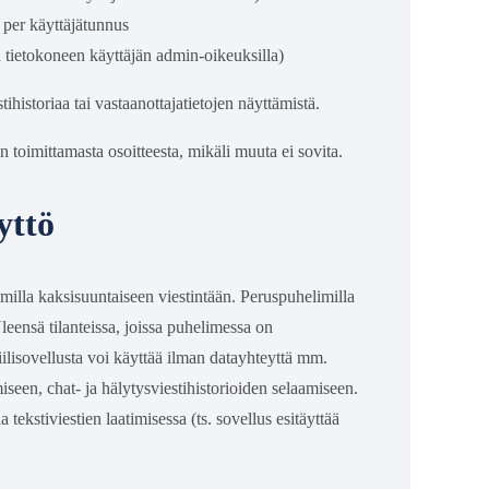
 per käyttäjätunnus
n tietokoneen käyttäjän admin-oikeuksilla)
historiaa tai vastaanottajatietojen näyttämistä.
oimittamasta osoitteesta, mikäli muuta ei sovita.
yttö
milla kaksisuuntaiseen viestintään. Peruspuhelimilla
Yleensä tilanteissa, joissa puhelimessa on
biilisovellusta voi käyttää ilman datayhteyttä mm.
seen, chat- ja hälytysviestihistorioiden selaamiseen.
tekstiviestien laatimisessa (ts. sovellus esitäyttää