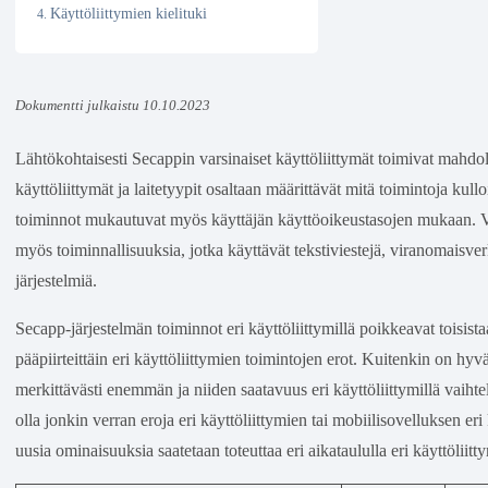
Käyttöliittymien kielituki
Dokumentti julkaistu 10.10.2023
Lähtökohtaisesti Secappin varsinaiset käyttöliittymät toimivat mahdoll
käyttöliittymät ja laitetyypit osaltaan määrittävät mitä toimintoja kull
toiminnot mukautuvat myös käyttäjän käyttöoikeustasojen mukaan. Var
myös toiminnallisuuksia, jotka käyttävät tekstiviestejä, viranomaisve
järjestelmiä.
Secapp-järjestelmän toiminnot eri käyttöliittymillä poikkeavat toisista
pääpiirteittäin eri käyttöliittymien toimintojen erot. Kuitenkin on hyv
merkittävästi enemmän ja niiden saatavuus eri käyttöliittymillä vaih
olla jonkin verran eroja eri käyttöliittymien tai mobiilisovelluksen eri
uusia ominaisuuksia saatetaan toteuttaa eri aikataululla eri käyttöliitt