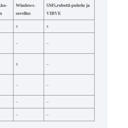
kko-
Windows-
SMS,robotti-
puhelu ja
in
sovellus
VIRVE
x
x
–
–
x
–
–
–
–
–
–
–