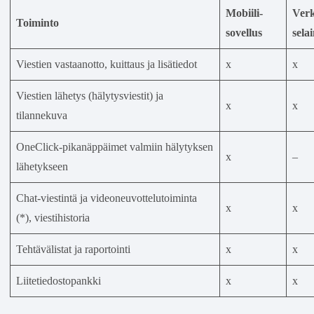
Mobiili-
Ver
Toiminto
sovellus
sela
Viestien vastaanotto, kuittaus ja lisätiedot
x
x
Viestien lähetys (hälytysviestit) ja
x
x
tilannekuva
OneClick-pikanäppäimet valmiin hälytyksen
x
–
lähetykseen
Chat-viestintä ja videoneuvottelutoiminta
x
x
(*), viestihistoria
Tehtävälistat ja raportointi
x
x
Liitetiedostopankki
x
x