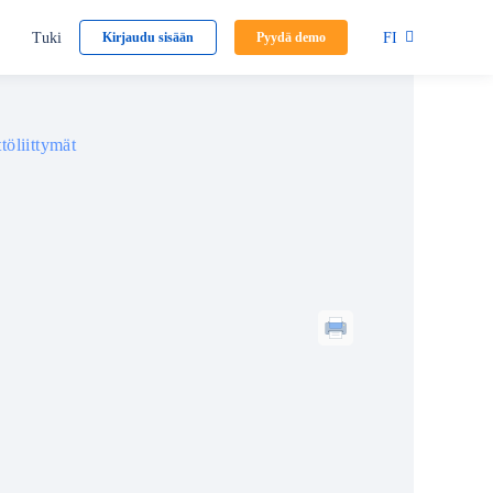
Tuki
FI
Kirjaudu sisään
Pyydä demo
töliittymät