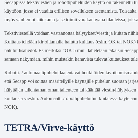
Secappissa tekstiviestien ja robottipuheluiden käyttö on rakennett
käyttöön, jossa ei vaadita erillisen sovelluksen asentamista. Toisaalta
myös vanhempi laitekanta ja se toimii varakanavana tilanteissa, joissa 
Tekstiviesteillä voidaan vastaanottaa hälytykset/viestit ja kuitata nii
Kuittaus tehdään kirjoittamalla haluttu kuittaus (esim. OK tai NOK) k
halutut lisätiedot. Esimerkiksi ”OK 5 min” lähetetään takaisin Secapp
samaan näkymään, mihin muistakin kanavista tulevat kuittaukset tul
Robotti- / automaattipuhelut laajentavat henkilöiden tavoittamismahdol
että Secapp voi soittaa määritellyille käyttäjille puhelun suoraan jär
hälyttäjän tallentaman oman tallenteen tai kääntää viestin/hälytyksen
kuittausta viestiin. Automaatti-/robottipuheluihin kuitatessa käyte
NOK).
TETRA/Virve-käyttö