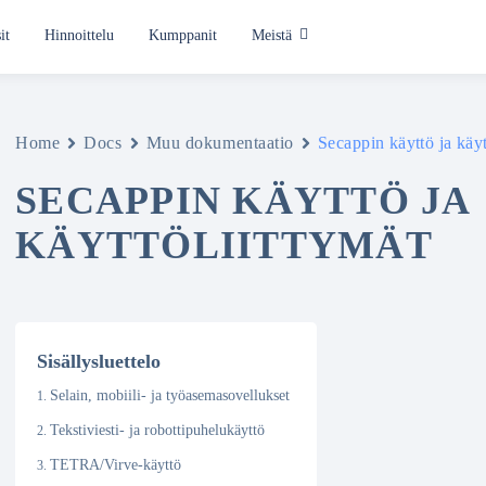
it
Hinnoittelu
Kumppanit
Meistä
Käyttötavat
Hälyttäminen
Home
Docs
Muu dokumentaatio
Secappin käyttö ja käyt
Tilannekeskus
SECAPPIN KÄYTTÖ JA
KÄYTTÖLIITTYMÄT
Yksintyöskentelyn turva
Töihinkutsu
Kaikki käyttötavat
Sisällysluettelo
Selain, mobiili- ja työasemasovellukset
Tekstiviesti- ja robottipuhelukäyttö
TETRA/Virve-käyttö