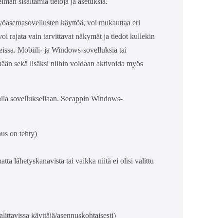
elmän sisältämiä tietoja ja asetuksia.
yöasemasovellusten käyttöä, voi mukauttaa eri
oi rajata vain tarvittavat näkymät ja tiedot kullekin
eissa. Mobiili- ja Windows-sovelluksia tai
mään sekä lisäksi niihin voidaan aktivoida myös
lla sovelluksellaan. Secappin Windows-
us on tehty)
tta lähetyskanavista tai vaikka niitä ei olisi valittu
ittavissa käyttäjä/asennuskohtaisesti)