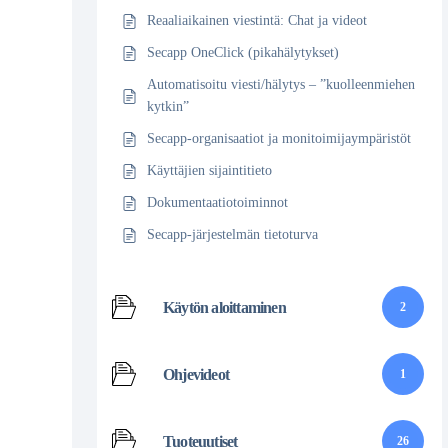
Reaaliaikainen viestintä: Chat ja videot
Secapp OneClick (pikahälytykset)
Automatisoitu viesti/hälytys – ”kuolleenmiehen
kytkin”
Secapp-organisaatiot ja monitoimijaympäristöt
Käyttäjien sijaintitieto
Dokumentaatiotoiminnot
Secapp-järjestelmän tietoturva
Käytön aloittaminen
2
Ohjevideot
1
Tuoteuutiset
26