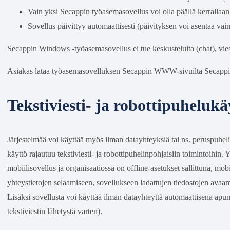
Vain yksi Secappin työasemasovellus voi olla päällä kerrallaan
Sovellus päivittyy automaattisesti (päivityksen voi asentaa vai
Secappin Windows -työasemasovellus ei tue keskusteluita (chat), viesti
Asiakas lataa työasemasovelluksen Secappin WWW-sivuilta Secappin t
Tekstiviesti- ja robottipuhelukä
Järjestelmää voi käyttää myös ilman datayhteyksiä tai ns. peruspuheli
käyttö rajautuu tekstiviesti- ja robottipuhelinpohjaisiin toimintoihin. 
mobiilisovellus ja organisaatiossa on offline-asetukset sallittuna, mo
yhteystietojen selaamiseen, sovellukseen ladattujen tiedostojen avaami
Lisäksi sovellusta voi käyttää ilman datayhteyttä automaattisena apuna 
tekstiviestin lähetystä varten).