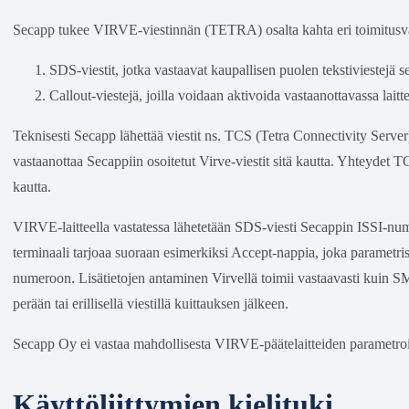
Secapp tukee VIRVE-viestinnän (TETRA) osalta kahta eri toimitusv
SDS-viestit, jotka vastaavat kaupallisen puolen tekstiviestejä s
Callout-viestejä, joilla voidaan aktivoida vastaanottavassa laitt
Teknisesti Secapp lähettää viestit ns. TCS (Tetra Connectivity Server)
vastaanottaa Secappiin osoitetut Virve-viestit sitä kautta. Yhteyde
kautta.
VIRVE-laitteella vastatessa lähetetään SDS-viesti Secappin ISSI-num
terminaali tarjoaa suoraan esimerkiksi Accept-nappia, joka parametri
numeroon. Lisätietojen antaminen Virvellä toimii vastaavasti kuin SMS:
perään tai erillisellä viestillä kuittauksen jälkeen.
Secapp Oy ei vastaa mahdollisesta VIRVE-päätelaitteiden parametroi
Käyttöliittymien kielituki