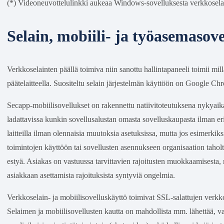
(*) Videoneuvottelulinkki aukeaa Windows-sovelluksesta verkkosel
Selain, mobiili- ja työasemasove
Verkkoselainten päällä toimiva niin sanottu hallintapaneeli toimii mi
päätelaitteella. Suositeltu selain järjestelmän käyttöön on Google C
Secapp-mobiilisovellukset on rakennettu natiivitoteutuksena nykyaikai
ladattavissa kunkin sovellusalustan omasta sovelluskaupasta ilman eril
laitteilla ilman olennaisia muutoksia asetuksissa, mutta jos esimerkiksi
toimintojen käyttöön tai sovellusten asennukseen organisaation taholt
estyä. Asiakas on vastuussa tarvittavien rajoitusten muokkaamisesta, mi
asiakkaan asettamista rajoituksista syntyviä ongelmia.
Verkkoselain- ja mobiilisovelluskäyttö toimivat SSL-salattujen verk
Selaimen ja mobiilisovellusten kautta on mahdollista mm. lähettää, vast