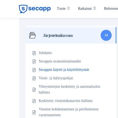
Skip
Tuote
Ratkaisut
Referenss
to
content
Toimialat
Hyvinvointialueet
Järjestelmäkuvaus
14
Valmistava teollisuus
Johdanto
Kriittinen infrastruktuuri
Secappin avainominaisuudet
Secappin käyttö ja käyttöliittymät
Julkishallinto
Viesti- ja hälytyspohjat
Kaikki toimialat
Yhteystietojen keskitetty ja automatisoitu
hallinta
Keskitetty viestintäkanavien hallinta
Viestien kohdentaminen ja perillemenon
varmistaminen