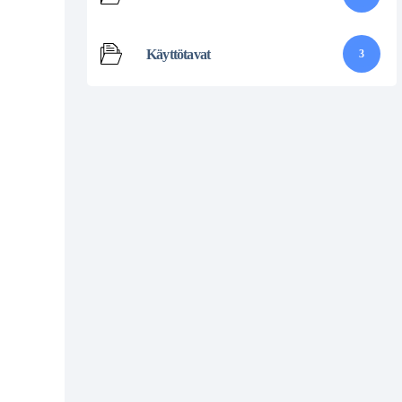
Käyttötavat
3