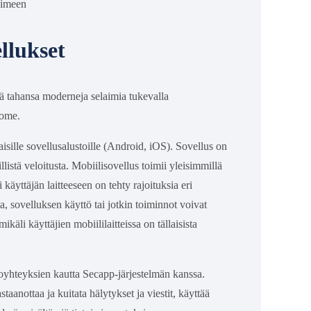
aimeen
llukset
llä tahansa moderneja selaimia tukevalla
hrome.
sille sovellusalustoille (Android, iOS). Sovellus on
listä veloitusta. Mobiilisovellus toimii yleisimmillä
 käyttäjän laitteeseen on tehty rajoituksia eri
a, sovelluksen käyttö tai jotkin toiminnot voivat
käli käyttäjien mobiililaitteissa on tällaisista
koyhteyksien kautta Secapp-järjestelmän kanssa.
aanottaa ja kuitata hälytykset ja viestit, käyttää