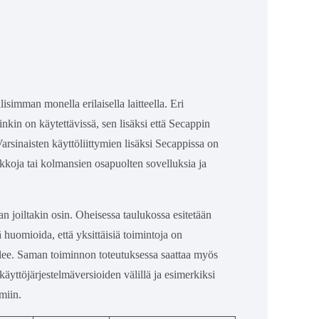
isimman monella erilaisella laitteella. Eri
oinkin on käytettävissä, sen lisäksi että Secappin
sinaisten käyttöliittymien lisäksi Secappissa on
rkkoja tai kolmansien osapuolten sovelluksia ja
an joiltakin osin. Oheisessa taulukossa esitetään
ä huomioida, että yksittäisiä toimintoja on
telee. Saman toiminnon toteutuksessa saattaa myös
 käyttöjärjestelmäversioiden välillä ja esimerkiksi
ymiin.