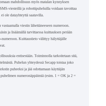
u tuomaan mahdollisuus myös matalan kynnyksen
 SMS-viesteillä ja robottipuheluilla voidaan tavoittaa
ei ole datayhteyttä saatavilla.
hin vastaamalla viestin lähettäneeseen numeroon.
äsin ja lisäämällä tarvittaessa kuittauksen perään
-numeroon. Kuittaustieto välittyy hälyttäjälle
evat.
lisuuksia entisestään. Toiminnolla tarkoitetaan sitä,
jestelmästä. Puhelun yhteydessä Secapp toistaa joko
 tekstin puheeksi ja jää odottamaan käyttäjän
tään puhelimen numeronäppäimiä (esim. 1 = OK ja 2 =