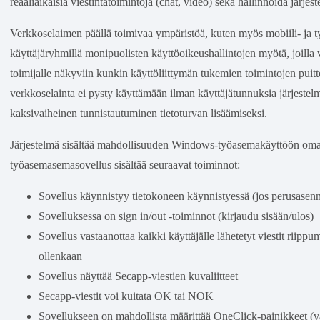
reaaliaikaisia viestintätoimintoja (chat, video) sekä hallinnoida järjest
Verkkoselaimen päällä toimivaa ympäristöä, kuten myös mobiili- ja t
käyttäjäryhmillä monipuolisten käyttöoikeushallintojen myötä, joilla v
toimijalle näkyviin kunkin käyttöliittymän tukemien toimintojen puitt
verkkoselainta ei pysty käyttämään ilman käyttäjätunnuksia järjestel
kaksivaiheinen tunnistautuminen tietoturvan lisäämiseksi.
Järjestelmä sisältää mahdollisuuden Windows-työasemakäyttöön oma
työasemasemasovellus sisältää seuraavat toiminnot:
Sovellus käynnistyy tietokoneen käynnistyessä (jos perusasenn
Sovelluksessa on sign in/out -toiminnot (kirjaudu sisään/ulos)
Sovellus vastaanottaa kaikki käyttäjälle lähetetyt viestit riippuma
ollenkaan
Sovellus näyttää Secapp-viestien kuvaliitteet
Secapp-viestit voi kuitata OK tai NOK
Sovellukseen on mahdollista määrittää OneClick-painikkeet (val