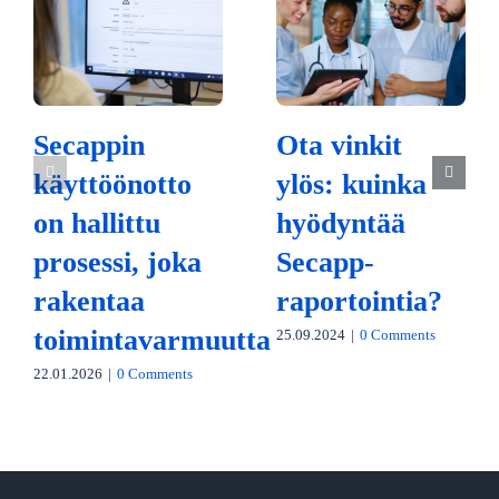
Secappin
Ota vinkit
käyttöönotto
ylös: kuinka
on hallittu
hyödyntää
prosessi, joka
Secapp-
rakentaa
raportointia?
toimintavarmuutta
25.09.2024
|
0 Comments
22.01.2026
|
0 Comments