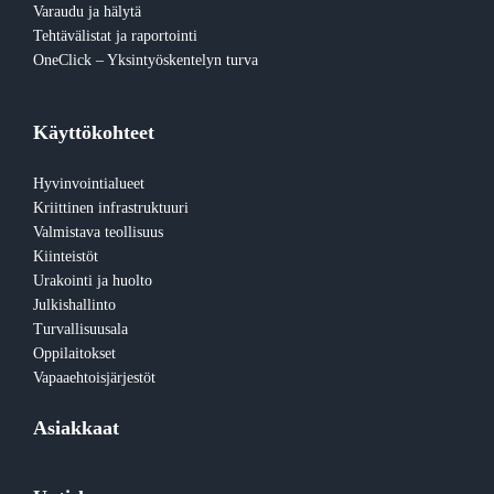
Varaudu ja hälytä
Tehtävälistat ja raportointi
OneClick – Yksintyöskentelyn turva
Käyttökohteet
Hyvinvointialueet
Kriittinen infrastruktuuri
Valmistava teollisuus
Kiinteistöt
Urakointi ja huolto
Julkishallinto
Turvallisuusala
Oppilaitokset
Vapaaehtoisjärjestöt
Asiakkaat