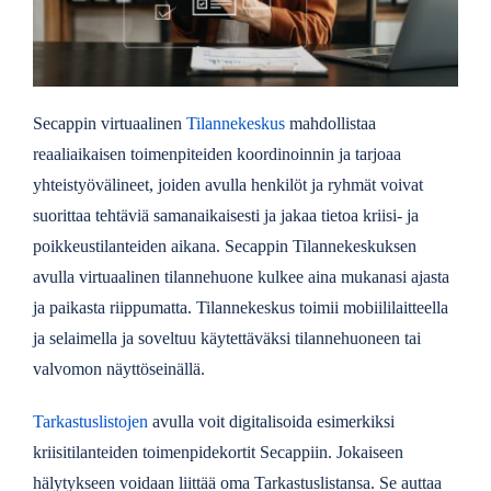
Secappin virtuaalinen
Tilannekeskus
mahdollistaa
reaaliaikaisen toimenpiteiden koordinoinnin ja tarjoaa
yhteistyövälineet, joiden avulla henkilöt ja ryhmät voivat
suorittaa tehtäviä samanaikaisesti ja jakaa tietoa kriisi- ja
poikkeustilanteiden aikana. Secappin Tilannekeskuksen
avulla virtuaalinen tilannehuone kulkee aina mukanasi ajasta
ja paikasta riippumatta.
Tilannekeskus toimii mobiililaitteella
ja selaimella ja soveltuu käytettäväksi tilannehuoneen tai
valvomon näyttöseinällä.
Tarkastuslistojen
avulla voit digitalisoida esimerkiksi
kriisitilanteiden toimenpidekortit Secappiin. Jokaiseen
hälytykseen voidaan liittää oma Tarkastuslistansa. Se auttaa