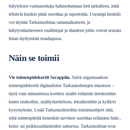
hälytyksen vastaanottajia hahmottamaan heti tarkalleen, mitä
tehtäviä kunkin pitää suorittaa ja raportoida. Useampi henkilö
voi täyttää Tarkastuslistaa samanaikaisesti, ja
hälytystilanteeseen osallistujat ja tilanteen johto voivat seurata
listan täyttymistä reaaliajassa.
Näin se toimii
Vie toimenpidekortit Secappiin.
Siirrä organisaatiosi
toimenpidekortit digitaalisten Tarkastuslistojen muotoon –
täytä vain minuuteissa korttien sisältö erilaisiin tietokenttiin
kuten otsikoihin, sisällysluetteloon, tekstikenttiin ja kyllä/ei
kysymyksiin. Lisää Tarkastuslistoihin toimintaohjeet siitä,
mitä toimenpiteitä kenenkin tarvitsee suorittaa erilaisten hätä-,
kriisi- tai poikkeustilanteiden sattuessa. Tarkastuslistat ovat