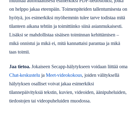
muuntaa automaattisesti esimerkiksi PDF-tiedostoiksi, jotka
on helppo jakaa eteenpäin. Toimenpiteiden tallentumisesta on
hyötyä, jos esimerkiksi myöhemmin tulee tarve todistaa mitä
tilanteen aikana tehtiin ja toimittiinko siinä asianmukaisesti.
Lisäksi se mahdollistaa sisäisen toiminnan kehittämisen –
mikä onnistui ja mikä ei, mitä kannattaisi parantaa ja mikä
taas toimii.
Jaa tietoa.
Jokaiseen Secapp-hälytykseen voidaan liittää oma
Chat-keskustelu
ja
Meet-videokokous
, joiden välityksellä
hälytyksen osalliset voivat jakaa esimerkiksi
tilannepäivityksiä tekstin, kuvien, videoiden, äänipuheluiden,
tiedostojen tai videopuheluiden muodossa.