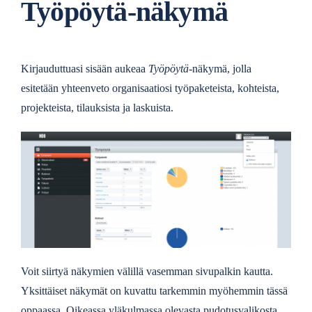
Työpöytä-näkymä
Kirjauduttuasi sisään aukeaa
Työpöytä
-näkymä, jolla
esitetään yhteenveto organisaatiosi työpaketeista, kohteista,
projekteista, tilauksista ja laskuista.
Voit siirtyä näkymien välillä vasemman sivupalkin kautta.
Yksittäiset näkymät on kuvattu tarkemmin myöhemmin tässä
oppaassa. Oikeassa yläkulmassa olevasta pudotusvalikosta