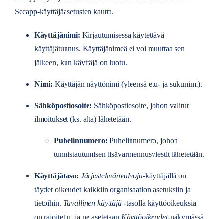
Secapp-käyttäjäasetusten kautta.
Käyttäjänimi:
Kirjautumisessa käytettävä
käyttäjätunnus. Käyttäjänimeä ei voi muuttaa sen
jälkeen, kun käyttäjä on luotu.
Nimi:
Käyttäjän näyttönimi (yleensä etu- ja sukunimi).
Sähköpostiosoite:
Sähköpostiosoite, johon valitut
ilmoitukset (ks. alta) lähetetään.
Puhelinnumero:
Puhelinnumero, johon
tunnistautumisen lisävarmennusviestit lähetetään.
Käyttäjätaso:
Järjestelmänvalvoja
-käyttäjällä on
täydet oikeudet kaikkiin organisaation asetuksiin ja
tietoihin.
Tavallinen käyttäjä
-tasolla käyttöoikeuksia
on rajoitettu, ja ne asetetaan
Käyttöoikeudet
-näkymässä