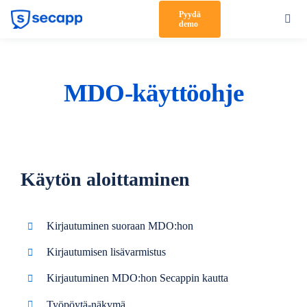
Skip
Pyydä
Toggl
demo
to
Navig
content
Tuote
Ratkaisut
MDO-käyttöohje
Asiakkaat
Hinnoittelu
Käytön aloittaminen
Kumppanit
Meistä
Kirjautuminen suoraan MDO:hon
Tuki
Kirjautumisen lisävarmistus
Kirjautuminen MDO:hon Secappin kautta
Kirjaudu sisään
Työpöytä-näkymä