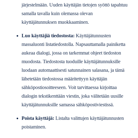
järjestelmään. Uuden käyttäjän tietojen syöttö tapahtuu
samalla tavalla kuin olemassa olevan
käyttäjätunnuksen muokkaaminen.
Luo käyttäjiä tiedostosta:
Käyttäjätunnusten
massaluonti listatiedostolla. Napsauttamalla painiketta
aukeaa dialogi, jossa on tarkemmat ohjeet tiedoston
muodosta. Tiedostosta tuoduille käyttäjätunnuksille
luodaan automaattisesti satunnainen salasana, ja tämä
lähetetään tiedostossa määritettyyn käyttäjän
sähköpostiosoitteeseen. Voit tarvittaessa kirjoittaa
dialogin tekstikenttään viestin, joka välitetään uusille
käyttäjätunnuksille samassa sähköpostiviestissä.
Poista käyttäjä:
Listalta valittujen käyttäjätunnusten
poistaminen.