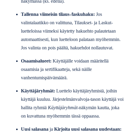
näkymässä (ks. edellä).
Tallenna viimeisin tilaus-/laskuhaku:
Jos
valintalaatikko on valittuna, Tilaukset- ja Laskut-
luetteloissa viimeksi käytetty hakuehto palautetaan
automaattisesti, kun luetteloon palataan myöhemmin.
Jos valinta on pois päältä, hakuehdot nollautuvat.
Osaamisalueet:
Käyttäjälle voidaan määritellä
osaamisia ja sertifikaatteja, sekä näille
vanhentumispäivämäärä.
Käyttäjäryhmät:
Luettelo käyttäjäryhmistä, joihin
käyttäjä kuuluu. Järjestelmänvalvoja-tason käyttäjä voi
hallita ryhmiä
Käyttäjäryhmät
-näkymän kautta, joka
on kuvattuna myöhemmin tässä oppaassa.
Uusi salasana
ja
Kirjoita uusi salasana uudestaan: