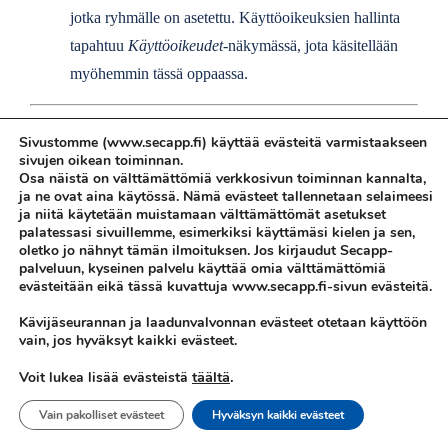
jotka ryhmälle on asetettu. Käyttöoikeuksien hallinta
tapahtuu
Käyttöoikeudet
-näkymässä, jota käsitellään
myöhemmin tässä oppaassa.
Sivustomme (www.secapp.fi) käyttää evästeitä varmistaakseen
sivujen oikean toiminnan.
Käyttöoikeudet
Osa näistä on välttämättömiä verkkosivun toiminnan kannalta,
ja ne ovat aina käytössä. Nämä evästeet tallennetaan selaimeesi
ja niitä käytetään muistamaan välttämättömät asetukset
palatessasi sivuillemme, esimerkiksi käyttämäsi kielen ja sen,
oletko jo nähnyt tämän ilmoituksen. Jos kirjaudut Secapp-
Käyttöoikeudet
-näkymän kautta voidaan määrittää tavallisille
palveluun, kyseinen palvelu käyttää omia välttämättömiä
käyttäjille tai käyttäjäryhmille eritasoisia oikeuksia kohteisiin,
evästeitään eikä tässä kuvattuja www.secapp.fi-sivun evästeitä.
liitteisiin tai tilauksiin/laskuihin. Käyttöoikeuksien listassa
Kävijäseurannan ja laadunvalvonnan evästeet otetaan käyttöön
vain, jos hyväksyt kaikki evästeet.
voidaan tarkastella olemassa olevia oikeuksia, poistaa valitut
oikeudet ja luoda uusia oikeuksia.
täältä
.
Voit lukea lisää evästeistä
Vain pakolliset evästeet
Hyväksyn kaikki evästeet