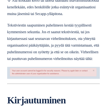
💡
Älä koskaan kerro tai lähetä saamaasi lisävarmistuskoodia
kenellekään, edes henkilöille jotka esiintyvät organisaatiosi
muina jäseninä tai Secapp-ylläpitona.
Tekstiviestin saapuminen puhelimeen kestää tyypillisesti
kymmenisen sekuntia. Jos et saanut tekstiviestiä, tai jos
kirjautuessasi saat seuraavan virheilmoituksen, ota yhteyttä
organisaatiosi pääkäyttäjään, ja pyydä tätä varmistamaan, että
puhelinnumerosi on syötetty ja että se on oikein. Virheellisen
tai puuttuvan puhelinnumeron virheilmoitus näyttää tältä:
Kirjautuminen