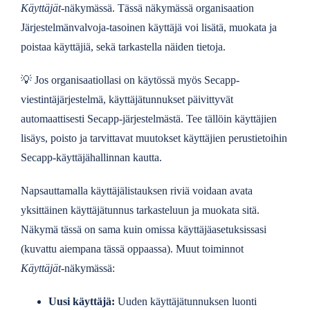
Käyttäjät
-näkymässä. Tässä näkymässä organisaation
Järjestelmänvalvoja-tasoinen käyttäjä voi lisätä, muokata ja
poistaa käyttäjiä, sekä tarkastella näiden tietoja.
💡
Jos organisaatiollasi on käytössä myös Secapp-
viestintäjärjestelmä, käyttäjätunnukset päivittyvät
automaattisesti Secapp-järjestelmästä. Tee tällöin käyttäjien
lisäys, poisto ja tarvittavat muutokset käyttäjien perustietoihin
Secapp-käyttäjähallinnan kautta.
Napsauttamalla käyttäjälistauksen riviä voidaan avata
yksittäinen käyttäjätunnus tarkasteluun ja muokata sitä.
Näkymä tässä on sama kuin omissa käyttäjäasetuksissasi
(kuvattu aiempana tässä oppaassa). Muut toiminnot
Käyttäjät
-näkymässä:
Uusi käyttäjä:
Uuden käyttäjätunnuksen luonti