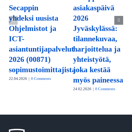
Secappin
asiakaspäivä
yhdeksi uusista
2026
Ohjelmistot ja
Jyväskylässä:
ICT-
tilannekuvaa,
asiantuntijapalvelut
harjoittelua ja
2026 (00871)
yhteistyötä,
sopimustoimittajista
joka kestää
myös paineessa
22.04.2026
|
0 Comments
24.02.2026
|
0 Comments