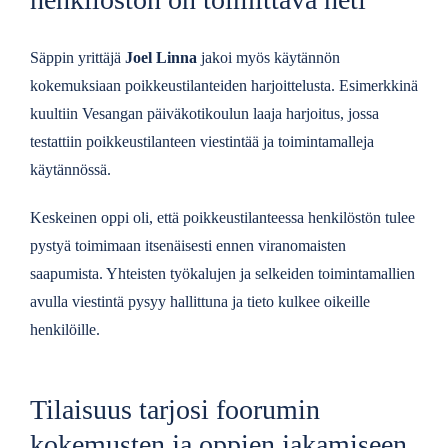
Säppin yrittäjä
Joel Linna
jakoi myös käytännön
kokemuksiaan poikkeustilanteiden harjoittelusta. Esimerkkinä
kuultiin Vesangan päiväkotikoulun laaja harjoitus, jossa
testattiin poikkeustilanteen viestintää ja toimintamalleja
käytännössä.
Keskeinen oppi oli, että poikkeustilanteessa henkilöstön tulee
pystyä toimimaan itsenäisesti ennen viranomaisten
saapumista. Yhteisten työkalujen ja selkeiden toimintamallien
avulla viestintä pysyy hallittuna ja tieto kulkee oikeille
henkilöille.
Tilaisuus tarjosi foorumin
kokemusten ja oppien jakamiseen