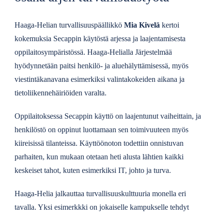
Haaga-Helian turvallisuuspäällikkö
Mia Kivelä
kertoi
kokemuksia Secappin käytöstä arjessa ja laajentamisesta
oppilaitosympäristössä. Haaga-Helialla Järjestelmää
hyödynnetään paitsi henkilö- ja aluehälyttämisessä, myös
viestintäkanavana esimerkiksi valintakokeiden aikana ja
tietoliikennehäiriöiden varalta.
Oppilaitoksessa Secappin käyttö on laajentunut vaiheittain, ja
henkilöstö on oppinut luottamaan sen toimivuuteen myös
kiireisissä tilanteissa. Käyttöönoton todettiin onnistuvan
parhaiten, kun mukaan otetaan heti alusta lähtien kaikki
keskeiset tahot, kuten esimerkiksi IT, johto ja turva.
Haaga-Helia jalkauttaa turvallisuuskulttuuria monella eri
tavalla. Yksi esimerkkki on jokaiselle kampukselle tehdyt