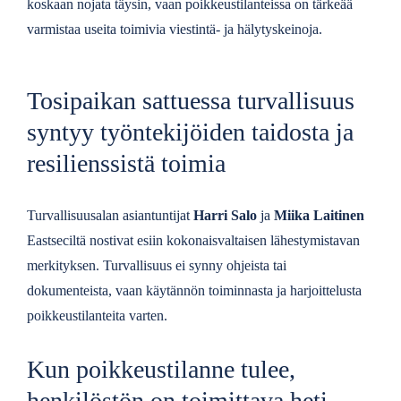
koskaan nojata täysin, vaan poikkeustilanteissa on tärkeää
varmistaa useita toimivia viestintä- ja hälytyskeinoja.
Tosipaikan sattuessa turvallisuus
syntyy työntekijöiden taidosta ja
resilienssistä toimia
Turvallisuusalan asiantuntijat
Harri Salo
ja
Miika Laitinen
Eastseciltä nostivat esiin kokonaisvaltaisen lähestymistavan
merkityksen. Turvallisuus ei synny ohjeista tai
dokumenteista, vaan käytännön toiminnasta ja harjoittelusta
poikkeustilanteita varten.
Kun poikkeustilanne tulee,
henkilöstön on toimittava heti