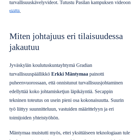
turvallisuuskävelyvideot. Tutustu Pasilan kampuksen videoon
täällä
.
Miten johtajuus eri tilaisuudessa
jakautuu
Jyväskylän koulutuskuntayhtymä Gradian
turvallisuuspäällikkö
Erkki Mäntymaa
painotti
puheenvuorossaan, että onnistunut turvallisuusjohtaminen
edellyttää koko johtamisketjun läpikäyntiä. Secappin
tekninen toteutus on usein pieni osa kokonaisuutta. Suurin
työ liittyy suunnitteluun, vastuiden määrittelyyn ja eri
toimijoiden yhteistyöhön.
Mäntymaa muistutti myös, ettei yksittäiseen teknologiaan tule