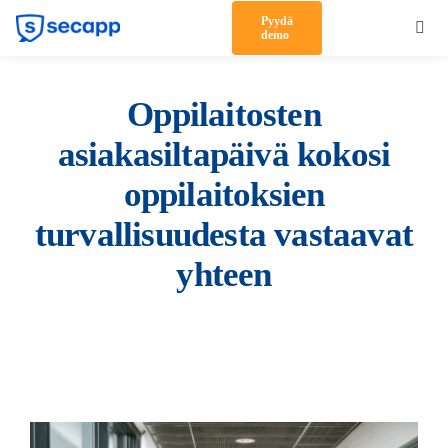
Skip
Pyydä
Toggl
demo
to
Navig
content
Tuote
Oppilaitosten
Ratkaisut
asiakasiltapäivä kokosi
Asiakkaat
oppilaitoksien
Hinnoittelu
turvallisuudesta vastaavat
yhteen
Kumppanit
Meistä
Tuki
Kirjaudu sisään