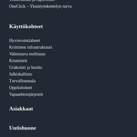
OneClick – Yksintyöskentelyn turva
Käyttökohteet
Hyvinvointialueet
Kriittinen infrastruktuuri
Valmistava teollisuus
Kiinteistöt
Urakointi ja huolto
Julkishallinto
Turvallisuusala
Oppilaitokset
Vapaaehtoisjärjestöt
Asiakkaat
Uutishuone