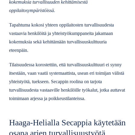
kokemuksia turvallisuuden kehittämisestä
oppilaitosympäristöissä.
Tapahtuma kokosi yhteen oppilaitosten turvallisuudesta
vastaavia henkilöitä ja yhteistyökumppaneita jakamaan
kokemuksia sekä kehittämään turvallisuuskulttuuria
eteenpäin.
Tilaisuudessa korostettiin, että turvallisuuskulttuuri ei synny
itsestään, vaan vaatii systemaattista, usean eri toimijan välistä
yhteistyötä, tuekseen. Secappin roolina on tarjota
turvallisuudesta vastaaville henkilöille työkalut, jotka auttavat
toimimaan arjessa ja poikkeustilanteissa.
Haaga-Helialla Secappia käytetään
osana arjen turvallisuustyötä