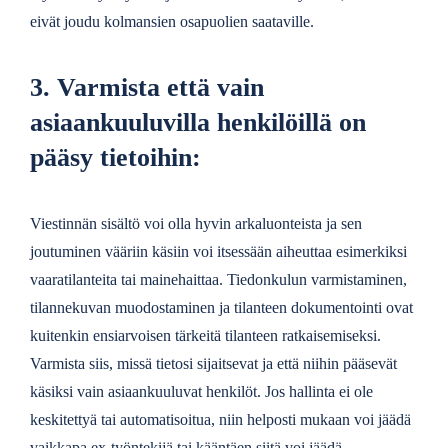
eivät joudu kolmansien osapuolien saataville.
3. Varmista että vain
asiaankuuluvilla henkilöillä on
pääsy tietoihin:
Viestinnän sisältö voi olla hyvin arkaluonteista ja sen
joutuminen vääriin käsiin voi itsessään aiheuttaa esimerkiksi
vaaratilanteita tai mainehaittaa. Tiedonkulun varmistaminen,
tilannekuvan muodostaminen ja tilanteen dokumentointi ovat
kuitenkin ensiarvoisen tärkeitä tilanteen ratkaisemiseksi.
Varmista siis, missä tietosi sijaitsevat ja että niihin pääsevät
käsiksi vain asiaankuuluvat henkilöt. Jos hallinta ei ole
keskitettyä tai automatisoitua, niin helposti mukaan voi jäädä
vaikkapa ex-työntekijä tai kääntäen siitä voi jäädä