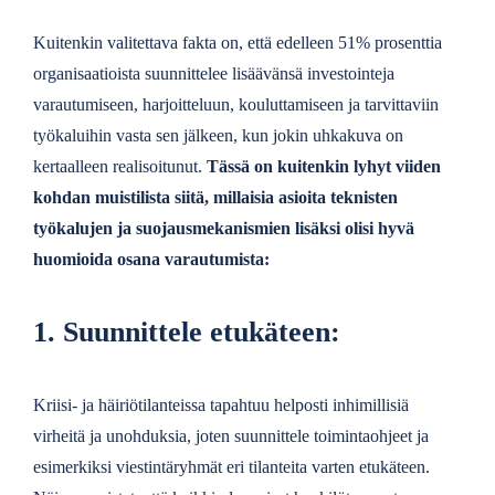
Kuitenkin valitettava fakta on, että edelleen 51% prosenttia
organisaatioista suunnittelee lisäävänsä investointeja
varautumiseen, harjoitteluun, kouluttamiseen ja tarvittaviin
työkaluihin vasta sen jälkeen, kun jokin uhkakuva on
kertaalleen realisoitunut.
Tässä on kuitenkin lyhyt viiden
kohdan muistilista siitä, millaisia asioita teknisten
työkalujen ja suojausmekanismien lisäksi olisi hyvä
huomioida osana varautumista:
1. Suunnittele etukäteen:
Kriisi- ja häiriötilanteissa tapahtuu helposti inhimillisiä
virheitä ja unohduksia, joten suunnittele toimintaohjeet ja
esimerkiksi viestintäryhmät eri tilanteita varten etukäteen.