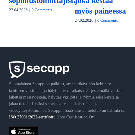
sopimustoimittajista
joka kestää
myös paineessa
22.04.2026
|
0 Comments
24.02.2026
|
0 Comments
Suomalainen Secapp on palkittu, ammattikäyttöön kehitetty
kriittisen viestinnän ja hälyttämisen ratkaisu. Järjestelmällä voidaan
lähettää massaviestejä, hälyttää yksilöitä ja ryhmiä sekä kerätä ja
jakaa tietoja. Lisäksi se tarjoaa reaaliaikaiset chat- ja
videoyhteystoiminnot. Secappin SaaS-alustan tietoturvan hallinta on
ISO 27001:2022-sertifioitu
(Into Certification Oy).