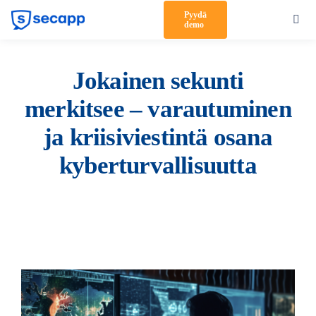
Skip
Pyydä
Toggl
demo
to
Navig
content
Tuote
Jokainen sekunti
Ratkaisut
merkitsee – varautuminen
Asiakkaat
ja kriisiviestintä osana
Hinnoittelu
kyberturvallisuutta
Kumppanit
Meistä
Tuki
Kirjaudu sisään