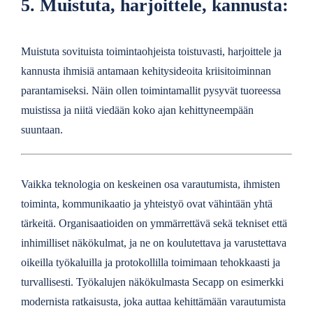
5. Muistuta, harjoittele, kannusta:
Muistuta sovituista toimintaohjeista toistuvasti, harjoittele ja
kannusta ihmisiä antamaan kehitysideoita kriisitoiminnan
parantamiseksi. Näin ollen toimintamallit pysyvät tuoreessa
muistissa ja niitä viedään koko ajan kehittyneempään
suuntaan.
Vaikka teknologia on keskeinen osa varautumista, ihmisten
toiminta, kommunikaatio ja yhteistyö ovat vähintään yhtä
tärkeitä. Organisaatioiden on ymmärrettävä sekä tekniset että
inhimilliset näkökulmat, ja ne on koulutettava ja varustettava
oikeilla työkaluilla ja protokollilla toimimaan tehokkaasti ja
turvallisesti. Työkalujen näkökulmasta Secapp on esimerkki
modernista ratkaisusta, joka auttaa kehittämään varautumista