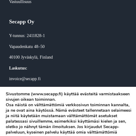
Vastuullisuus
Secapp Oy
Y-tunnus: 2411828-1
Vapaudenkatu 48–50
40100 Jyväskylä
, Finland
Laskutus:
invoice@secapp.fi
Sivustomme (www.secapp.fi) käyttää evästeitä varmistaakseen
sivujen oikean toiminnan.
Osa näistä on välttämättömiä verkkosivun toiminnan kannalta,
ja ne ovat aina käytössä. Nämä evästeet tallennetaan selaimeesi
ja niitä käytetään muistamaan välttämättömät asetukset
Tilaa Secappin uutiskirje
palatessasi sivuillemme, esimerkiksi käyttämäsi kielen ja sen,
oletko jo nähnyt tämän ilmoituksen. Jos kirjaudut Secapp-
palveluun, kyseinen palvelu käyttää omia välttämättömiä