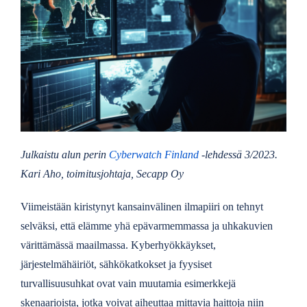
Julkaistu alun perin
Cyberwatch Finland
-lehdessä 3/2023.
Kari Aho, toimitusjohtaja, Secapp Oy
Viimeistään kiristynyt kansainvälinen ilmapiiri on tehnyt
selväksi, että elämme yhä epävarmemmassa ja uhkakuvien
värittämässä maailmassa. Kyberhyökkäykset,
järjestelmähäiriöt, sähkökatkokset ja fyysiset
turvallisuusuhkat ovat vain muutamia esimerkkejä
skenaarioista, jotka voivat aiheuttaa mittavia haittoja niin