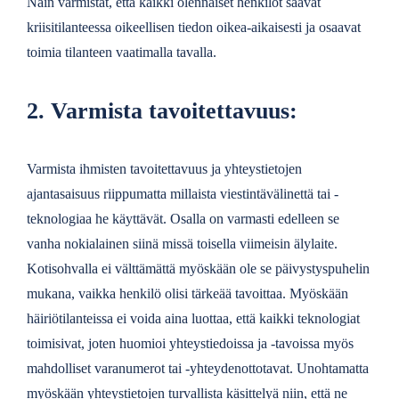
Näin varmistat, että kaikki olennaiset henkilöt saavat
kriisitilanteessa oikeellisen tiedon oikea-aikaisesti ja osaavat
toimia tilanteen vaatimalla tavalla.
2. Varmista tavoitettavuus:
Varmista ihmisten tavoitettavuus ja yhteystietojen
ajantasaisuus riippumatta millaista viestintävälinettä tai -
teknologiaa he käyttävät. Osalla on varmasti edelleen se
vanha nokialainen siinä missä toisella viimeisin älylaite.
Kotisohvalla ei välttämättä myöskään ole se päivystyspuhelin
mukana, vaikka henkilö olisi tärkeää tavoittaa. Myöskään
häiriötilanteissa ei voida aina luottaa, että kaikki teknologiat
toimisivat, joten huomioi yhteystiedoissa ja -tavoissa myös
mahdolliset varanumerot tai -yhteydenottotavat. Unohtamatta
myöskään yhteystietojen turvallista käsittelyä niin, että ne