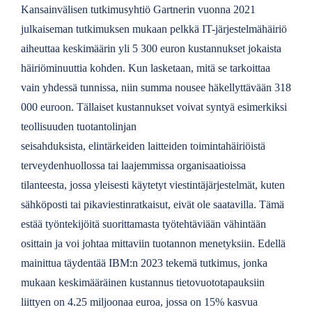
Kansainvälisen tutkimusyhtiö Gartnerin vuonna 2021
julkaiseman tutkimuksen mukaan pelkkä IT-järjestelmähäiriö
aiheuttaa keskimäärin yli 5 300 euron kustannukset jokaista
häiriöminuuttia kohden. Kun lasketaan, mitä se tarkoittaa
vain yhdessä tunnissa, niin summa nousee häkellyttävään 318
000 euroon. Tällaiset kustannukset voivat syntyä esimerkiksi
teollisuuden tuotantolinjan
seisahduksista, elintärkeiden laitteiden toimintahäiriöistä
terveydenhuollossa tai laajemmissa organisaatioissa
tilanteesta, jossa yleisesti käytetyt viestintäjärjestelmät, kuten
sähköposti tai pikaviestinratkaisut, eivät ole saatavilla. Tämä
estää työntekijöitä suorittamasta työtehtäviään vähintään
osittain ja voi johtaa mittaviin tuotannon menetyksiin. Edellä
mainittua täydentää IBM:n 2023 tekemä tutkimus, jonka
mukaan keskimääräinen kustannus tietovuototapauksiin
liittyen on 4.25 miljoonaa euroa, jossa on 15% kasvua