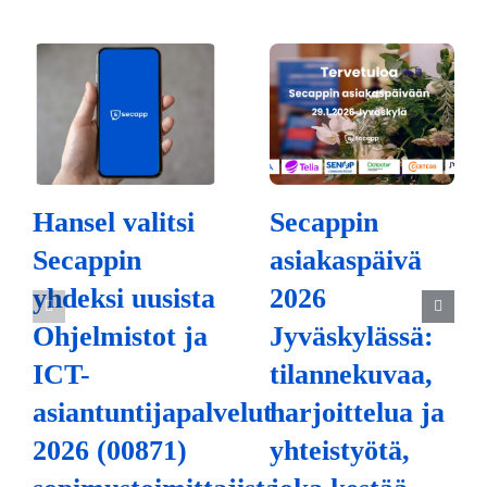
Hansel valitsi
Secappin
Secappin
asiakaspäivä
yhdeksi uusista
2026
Ohjelmistot ja
Jyväskylässä:
ICT-
tilannekuvaa,
asiantuntijapalvelut
harjoittelua ja
2026 (00871)
yhteistyötä,