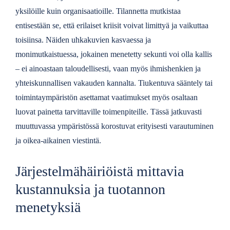
yksilöille kuin organisaatioille. Tilannetta mutkistaa
entisestään se, että erilaiset kriisit voivat limittyä ja vaikuttaa
toisiinsa. Näiden uhkakuvien kasvaessa ja
monimutkaistuessa, jokainen menetetty sekunti voi olla kallis
– ei ainoastaan taloudellisesti, vaan myös ihmishenkien ja
yhteiskunnallisen vakauden kannalta. Tiukentuva sääntely tai
toimintaympäristön asettamat vaatimukset myös osaltaan
luovat painetta tarvittaville toimenpiteille. Tässä jatkuvasti
muuttuvassa ympäristössä korostuvat erityisesti varautuminen
ja oikea-aikainen viestintä.
Järjestelmähäiriöistä mittavia
kustannuksia ja tuotannon
menetyksiä