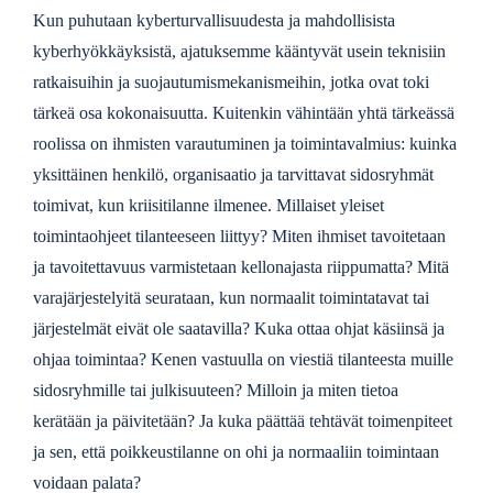
Kun puhutaan kyberturvallisuudesta ja mahdollisista
kyberhyökkäyksistä, ajatuksemme kääntyvät usein teknisiin
ratkaisuihin ja suojautumismekanismeihin, jotka ovat toki
tärkeä osa kokonaisuutta. Kuitenkin vähintään yhtä tärkeässä
roolissa on ihmisten varautuminen ja toimintavalmius: kuinka
yksittäinen henkilö, organisaatio ja tarvittavat sidosryhmät
toimivat, kun kriisitilanne ilmenee. Millaiset yleiset
toimintaohjeet tilanteeseen liittyy? Miten ihmiset tavoitetaan
ja tavoitettavuus varmistetaan kellonajasta riippumatta? Mitä
varajärjestelyitä seurataan, kun normaalit toimintatavat tai
järjestelmät eivät ole saatavilla? Kuka ottaa ohjat käsiinsä ja
ohjaa toimintaa? Kenen vastuulla on viestiä tilanteesta muille
sidosryhmille tai julkisuuteen? Milloin ja miten tietoa
kerätään ja päivitetään? Ja kuka päättää tehtävät toimenpiteet
ja sen, että poikkeustilanne on ohi ja normaaliin toimintaan
voidaan palata?