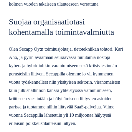
kolmen vuoden takaiseen tilanteeseen verrattuna.
Suojaa organisaatiotasi
kohentamalla toimintavalmiutta
Olen Secapp Oy:n toimitusjohtaja, tietotekniikan tohtori, Kari
Aho, ja pyrin avaamaan seuraavassa muutamia nostoja
kyber- ja hybridiuhkin varautumiseen sekä kriisiviestinnän
perusteisiin liittyen. Secappilla olemme jo yli kymmenen
vuotta työskennelleet niin yksityisen sektorin, viranomaisten
kuin julkishallinnon kanssa yhteistyössä varautumiseen,
kriittiseen viestintään ja hälyttämiseen liittyvien asioiden
parissa ja tuotamme niihin liittyvää SaaS-palvelua. Viime
vuonna Secappilla lähetettiin yli 10 miljoonaa hälytystä
erilaisiin poikkeustilanteisiin liittyen.