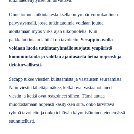
tutkintaedellytykset on turvattava.
Onnettomuustutkintakeskuksella on ympärivuorokautinen
päivystysmalli, jossa tutkintatoimia voidaan joutua
aloittamaan myös virka-ajan ulkopuolella.
Kun
paikkatutkintaan lähtijät on tavoitettu,
Secappin avulla
voidaan luoda tutkintaryhmälle suojattu ympäristö
kommunikoida ja välittää ajantasaista tietoa nopeasti ja
tietoturvallisesti.
Secapp tukee viestien kuittaamista ja vastausten seuraamista.
Näin viestin lähettäjä näkee, ketkä ovat vastaanottaneet
viestin ja ketkä ovat reagoineet siihen. Tämä auttaa
muodostamaan nopeasti käsityksen siitä, onko tarvittava
ryhmä tavoitettu ja onko tehtävän käynnistäminen etenemässä
suunnitellusti.