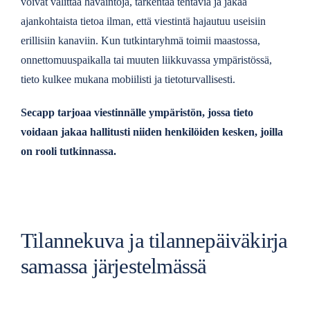
voivat välittää havaintoja, tarkentaa tehtäviä ja jakaa
ajankohtaista tietoa ilman, että viestintä hajautuu useisiin
erillisiin kanaviin. Kun tutkintaryhmä toimii maastossa,
onnettomuuspaikalla tai muuten liikkuvassa ympäristössä,
tieto kulkee mukana mobiilisti ja tietoturvallisesti.
Secapp tarjoaa viestinnälle ympäristön, jossa tieto
voidaan jakaa hallitusti niiden henkilöiden kesken, joilla
on rooli tutkinnassa.
Tilannekuva ja tilannepäiväkirja
samassa järjestelmässä