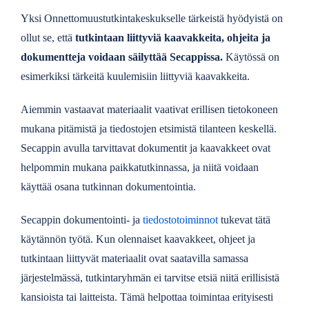
Yksi Onnettomuustutkintakeskukselle tärkeistä hyödyistä on
ollut se, että
tutkintaan liittyviä kaavakkeita, ohjeita ja
dokumentteja voidaan säilyttää Secappissa.
Käytössä on
esimerkiksi tärkeitä kuulemisiin liittyviä kaavakkeita.
Aiemmin vastaavat materiaalit vaativat erillisen tietokoneen
mukana pitämistä ja tiedostojen etsimistä tilanteen keskellä.
Secappin avulla tarvittavat dokumentit ja kaavakkeet ovat
helpommin mukana paikkatutkinnassa, ja niitä voidaan
käyttää osana tutkinnan dokumentointia.
Secappin dokumentointi- ja
tiedostotoiminnot
tukevat tätä
käytännön työtä. Kun olennaiset kaavakkeet, ohjeet ja
tutkintaan liittyvät materiaalit ovat saatavilla samassa
järjestelmässä, tutkintaryhmän ei tarvitse etsiä niitä erillisistä
kansioista tai laitteista. Tämä helpottaa toimintaa erityisesti