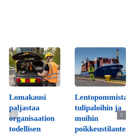
Lomakausi
Lentopommista
paljastaa
tulipaloihin ja
organisaation
muihin
todellisen
poikkeustilanteisi