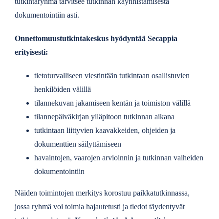
tutkintaryhmä tarvitsee tutkinnan käynnistämisestä
dokumentointiin asti.
Onnettomuustutkintakeskus hyödyntää Secappia
erityisesti:
tietoturvalliseen viestintään tutkintaan osallistuvien
henkilöiden välillä
tilannekuvan jakamiseen kentän ja toimiston välillä
tilannepäiväkirjan ylläpitoon tutkinnan aikana
tutkintaan liittyvien kaavakkeiden, ohjeiden ja
dokumenttien säilyttämiseen
havaintojen, vaarojen arvioinnin ja tutkinnan vaiheiden
dokumentointiin
Näiden toimintojen merkitys korostuu paikkatutkinnassa,
jossa ryhmä voi toimia hajautetusti ja tiedot täydentyvät