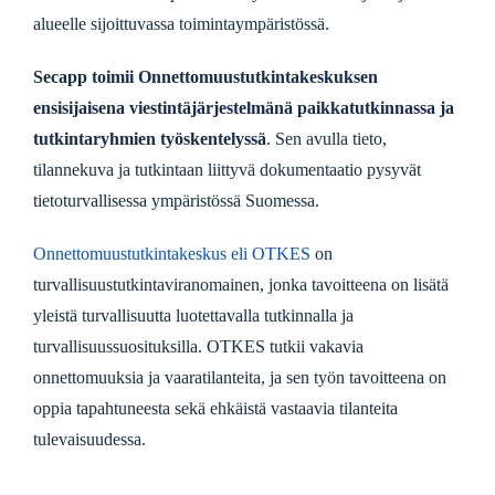
alueelle sijoittuvassa toimintaympäristössä.
Secapp toimii Onnettomuustutkintakeskuksen
ensisijaisena viestintäjärjestelmänä paikkatutkinnassa ja
tutkintaryhmien työskentelyssä
. Sen avulla tieto,
tilannekuva ja tutkintaan liittyvä dokumentaatio pysyvät
tietoturvallisessa ympäristössä Suomessa.
Onnettomuustutkintakeskus eli OTKES
on
turvallisuustutkintaviranomainen, jonka tavoitteena on lisätä
yleistä turvallisuutta luotettavalla tutkinnalla ja
turvallisuussuosituksilla. OTKES tutkii vakavia
onnettomuuksia ja vaaratilanteita, ja sen työn tavoitteena on
oppia tapahtuneesta sekä ehkäistä vastaavia tilanteita
tulevaisuudessa.