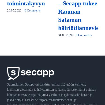
toimintakyvyn
– Secapp tukee
Rauman
26.05.2026
|
0 Comments
Sataman
häiriötilanneviest
31.03.2026
|
0 Comments
Suomalainen Secapp on palkittu, ammattikäyttöön kehitetty
kriittisen viestinnän ja hälyttämisen ratkaisu. Järjestelmällä voidaan
lähettää massaviestejä, hälyttää yksilöitä ja ryhmiä sekä kerätä ja
jakaa tietoja. Lisäksi se tarjoaa reaaliaikaiset chat- ja