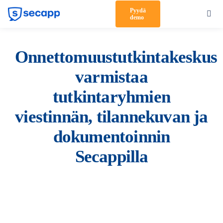
Skip
Pyydä
Toggl
demo
to
Navig
content
Tuote
Onnettomuustutkintakeskus
Ratkaisut
varmistaa
Asiakkaat
tutkintaryhmien
Hinnoittelu
viestinnän, tilannekuvan ja
dokumentoinnin
Kumppanit
Secappilla
Meistä
Tuki
Kirjaudu sisään