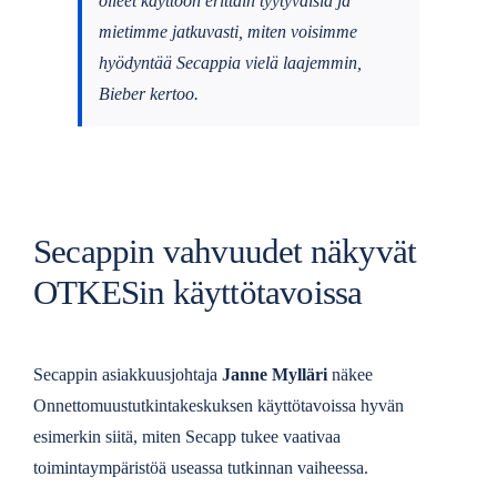
olleet käyttöön erittäin tyytyväisiä ja
mietimme jatkuvasti, miten voisimme
hyödyntää Secappia vielä laajemmin,
Bieber kertoo.
Secappin vahvuudet näkyvät
OTKESin käyttötavoissa
Secappin asiakkuusjohtaja
Janne Mylläri
näkee
Onnettomuustutkintakeskuksen käyttötavoissa hyvän
esimerkin siitä, miten Secapp tukee vaativaa
toimintaympäristöä useassa tutkinnan vaiheessa.