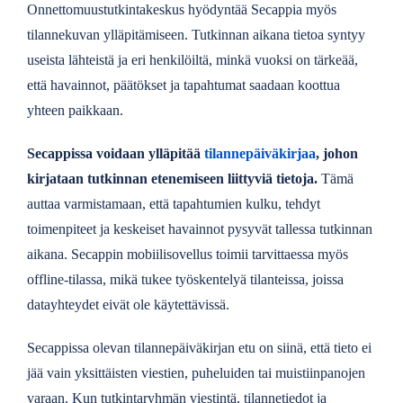
Onnettomuustutkintakeskus hyödyntää Secappia myös
tilannekuvan ylläpitämiseen. Tutkinnan aikana tietoa syntyy
useista lähteistä ja eri henkilöiltä, minkä vuoksi on tärkeää,
että havainnot, päätökset ja tapahtumat saadaan koottua
yhteen paikkaan.
Secappissa voidaan ylläpitää
tilannepäiväkirjaa
, johon
kirjataan tutkinnan etenemiseen liittyviä tietoja.
Tämä
auttaa varmistamaan, että tapahtumien kulku, tehdyt
toimenpiteet ja keskeiset havainnot pysyvät tallessa tutkinnan
aikana. Secappin mobiilisovellus toimii tarvittaessa myös
offline-tilassa, mikä tukee työskentelyä tilanteissa, joissa
datayhteydet eivät ole käytettävissä.
Secappissa olevan tilannepäiväkirjan etu on siinä, että tieto ei
jää vain yksittäisten viestien, puheluiden tai muistiinpanojen
varaan. Kun tutkintaryhmän viestintä, tilannetiedot ja