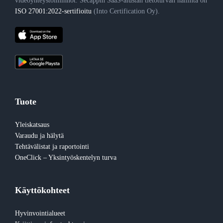
videoyhteystoiminnot. Secappin SaaS-alustan tietoturvan hallinta on
ISO 27001:2022-sertifioitu
(Into Certification Oy).
Tuote
Yleiskatsaus
Varaudu ja hälytä
Tehtävälistat ja raportointi
OneClick – Yksintyöskentelyn turva
Käyttökohteet
Hyvinvointialueet