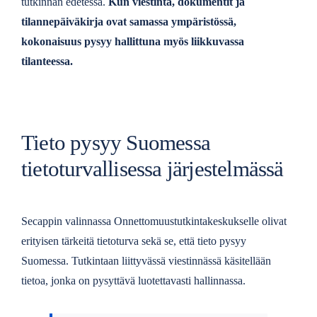
tutkinnan edetessä.
Kun viestintä, dokumentit ja
tilannepäiväkirja ovat samassa ympäristössä,
kokonaisuus pysyy hallittuna myös liikkuvassa
tilanteessa.
Tieto pysyy Suomessa
tietoturvallisessa järjestelmässä
Secappin valinnassa Onnettomuustutkintakeskukselle olivat
erityisen tärkeitä tietoturva sekä se, että tieto pysyy
Suomessa. Tutkintaan liittyvässä viestinnässä käsitellään
tietoa, jonka on pysyttävä luotettavasti hallinnassa.