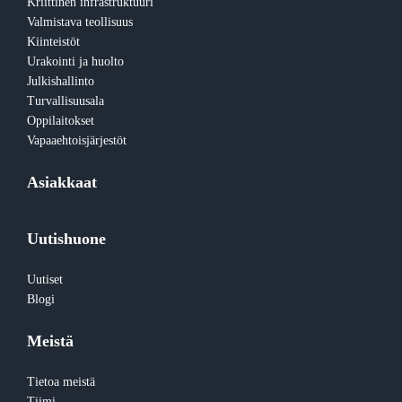
Kriittinen infrastruktuuri
Valmistava teollisuus
Kiinteistöt
Urakointi ja huolto
Julkishallinto
Turvallisuusala
Oppilaitokset
Vapaaehtoisjärjestöt
Asiakkaat
Uutishuone
Uutiset
Blogi
Meistä
Tietoa meistä
Tiimi