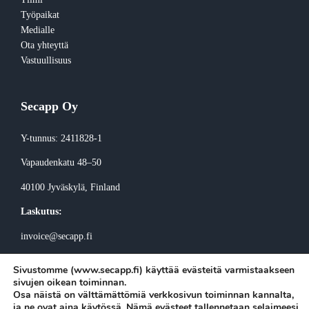
Työpaikat
Medialle
Ota yhteyttä
Vastuullisuus
Secapp Oy
Y-tunnus: 2411828-1
Vapaudenkatu 48–50
40100 Jyväskylä
, Finland
Laskutus:
invoice@secapp.fi
Sivustomme (www.secapp.fi) käyttää evästeitä varmistaakseen
sivujen oikean toiminnan.
Osa näistä on välttämättömiä verkkosivun toiminnan kannalta,
ja ne ovat aina käytössä. Nämä evästeet tallennetaan selaimeesi